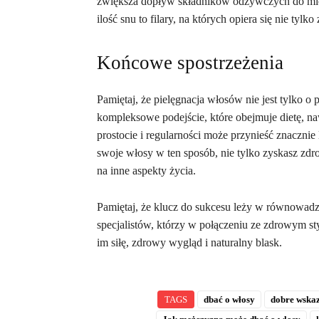
zwiększa dopływ składników odżywczych do mie
ilość snu to filary, na których opiera się nie ty
Końcowe spostrzeżenia
Pamiętaj, że pielęgnacja włosów nie jest tylko o
kompleksowe podejście, które obejmuje dietę, n
prostocie i regularności może przynieść znacznie
swoje włosy w ten sposób, nie tylko zyskasz zdro
na inne aspekty życia.
Pamiętaj, że klucz do sukcesu leży w równowad
specjalistów, którzy w połączeniu ze zdrowym s
im siłę, zdrowy wygląd i naturalny blask.
TAGS
dbać o włosy
dobre wska