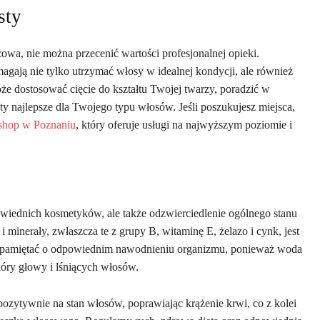
sty
owa, nie można przecenić wartości profesjonalnej opieki.
gają nie tylko utrzymać włosy w idealnej kondycji, ale również
że dostosować cięcie do kształtu Twojej twarzy, poradzić w
y najlepsze dla Twojego typu włosów. Jeśli poszukujesz miejsca,
 shop w Poznaniu
, który oferuje usługi na najwyższym poziomie i
owiednich kosmetyków, ale także odzwierciedlenie ogólnego stanu
 minerały, zwłaszcza te z grupy B, witaminę E, żelazo i cynk, jest
pamiętać o odpowiednim nawodnieniu organizmu, ponieważ woda
óry głowy i lśniących włosów.
zytywnie na stan włosów, poprawiając krążenie krwi, co z kolei