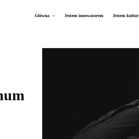
Główna
Jestem innowatorem
Jestem kultur
e
imum