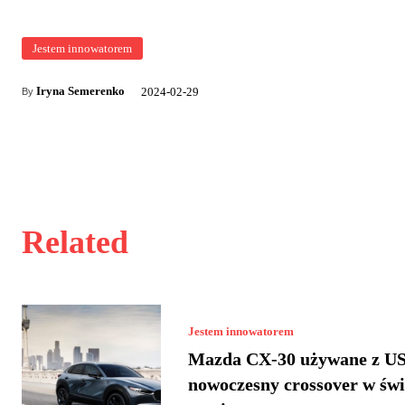
Jestem innowatorem
Iryna Semerenko
2024-02-29
By
Related
Jestem innowatorem
Mazda CX-30 używane z US
nowoczesny crossover w św