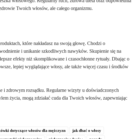
szka włosowego. Regularny ruch, zdrowa dieta oraz odpowiednia
lko zdrowie Twoich włosów, ale całego organizmu.
 produktach, które nakładasz na swoją głowę. Chodzi o
awodnienie i unikanie szkodliwych nawyków. Skupienie się na
 lepsze efekty niż skomplikowane i czasochłonne rytuały. Dbając o
wsze, lepiej wyglądające włosy, ale także więcej czasu i środków
ze i zdrowym rozsądku. Regularne wizyty u doświadczonych
tylem życia, mogą zdziałać cuda dla Twoich włosów, zapewniając
zówki dotyczące włosów dla mężczyzn
jak dbać o włosy