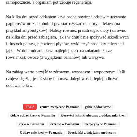
samopoczucie, a organizm potrzebuje regeneracji.
Na kilka dni przed oddaniem krwi osoba powinna odstawić używanie
papierosów oraz alkoholu i przestać używać niektórych leków (na
przykład antybiotyków). Należy również przestrzegać diety (zarówno
na kilka dni przed zabiegiem, jak i w dniu): nie spożywać szkodliwych
i tłustych potraw, pić więcej płynów, wykluczyć produkty mleczne i
jajka. W dniu oddania krwi najlepiej zjeść na śniadanie kaszę
(owsianka), owoce (z wyjątkiem bananów) lub warzywa.
Na zabieg warto przyjść w zdrowym, wyspanym i wypoczętym. Jeśli
czujesz się źle, jesteś słaby lub masz dolegliwości, lepiej odłożyć
oddawanie krwi.
TAGS
centra medyczne Poznania
gdzie oddać krew
Gdzie oddać krew w Poznaniu
Korzyści i skutki uboczne z oddawania krwi
krew w Poznaniu
leczenie w Poznaniu
medycyny w Poznaniu
Oddawanie krwi w Poznaniu
Specjaliści z dziedziny medycyny