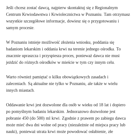
Jeśli chcesz zostać dawcą, najpierw skontaktuj się z Regionalnym
Centrum Krwiodawstwa i Krwiolecznictwa w Poznaniu. Tam otrzymasz
wszystkie szczegółowe informacje, dowiesz się o przygotowaniu i
samym procesie.
W Poznaniu istnieje możliwość złożenia wniosku, poddania się
badaniom lekarskim i oddania krwi na terenie jednego ośrodka. To
znacznie upraszcza i przyspiesza proces, ponieważ dawca nie musi
jeżdzić do różnych ośrodków w mieście w tym czy innym celu.
Warto również pamiętać o kilku obowiązkowych zasadach i
zaleceniach. Są aktualne nie tylko w Poznaniu, ale także w wielu
innych miastach.
Oddawanie krwi jest dozwolone dla osób w wieku od 18 lat i dopiero
po pomyślnym badaniu lekarskim. Jednorazowo dozwolone jest
pobranie 450 (do 500) ml krwi. Zgodnie z prawem po zabiegu dawca
może mieć dwa dni wolne od pracy (niezależnie od miejsca pracy lub
nauki), ponieważ utrata krwi może powodować osłabienie, złe