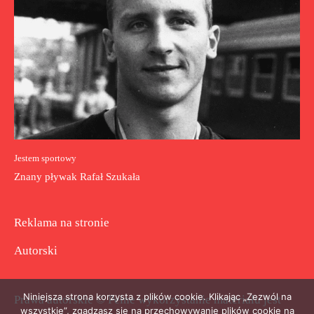
Jestem sportowy
Znany pływak Rafał Szukała
Reklama na stronie
Autorski
Niniejsza strona korzysta z plików cookie. Klikając „Zezwól na
Prawa autorskie © Pełne wykorzystanie materiału jest
wszystkie”, zgadzasz się na przechowywanie plików cookie na