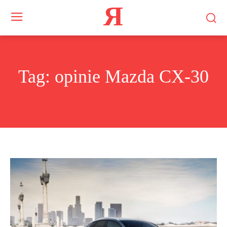
Я
Tag:
opinie Mazda CX-30