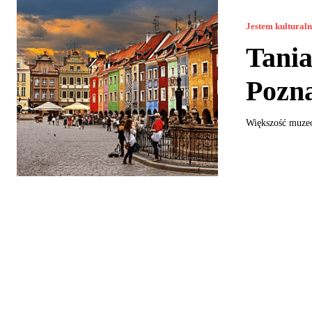
Jestem kultural
Tania
Pozn
Większość muzeó