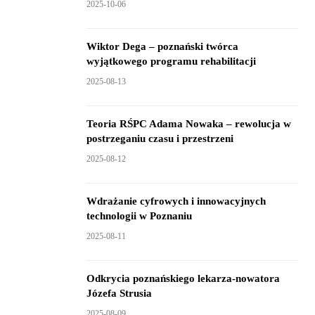
2025-10-06
Wiktor Dega – poznański twórca
wyjątkowego programu rehabilitacji
2025-08-13
Teoria RŚPC Adama Nowaka – rewolucja w
postrzeganiu czasu i przestrzeni
2025-08-12
Wdrażanie cyfrowych i innowacyjnych
technologii w Poznaniu
2025-08-11
Odkrycia poznańskiego lekarza-nowatora
Józefa Strusia
2025-08-09