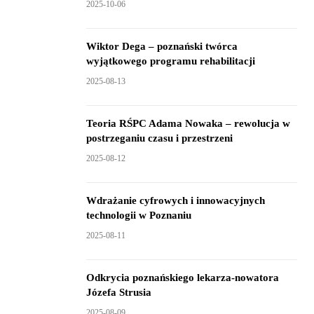
2025-10-06
Wiktor Dega – poznański twórca
wyjątkowego programu rehabilitacji
2025-08-13
Teoria RŚPC Adama Nowaka – rewolucja w
postrzeganiu czasu i przestrzeni
2025-08-12
Wdrażanie cyfrowych i innowacyjnych
technologii w Poznaniu
2025-08-11
Odkrycia poznańskiego lekarza-nowatora
Józefa Strusia
2025-08-09