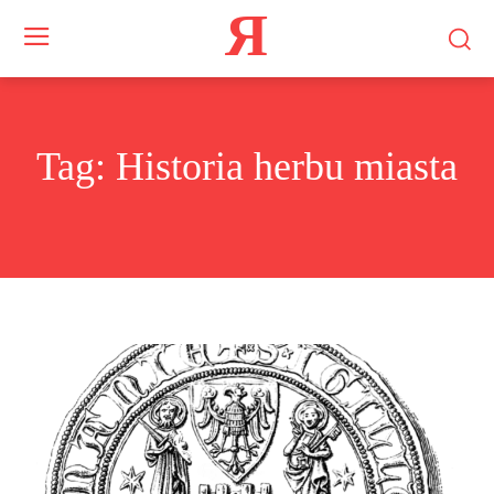
Я
Tag:
Historia herbu miasta