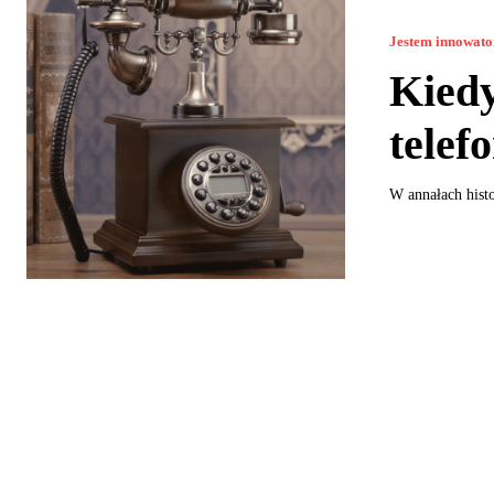
Jestem innowat
Kiedy
telef
W annałach histo