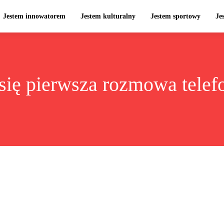
Jestem innowatorem
Jestem kulturalny
Jestem sportowy
Je
się pierwsza rozmowa telef