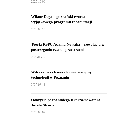
2025-10-06
Wiktor Dega – poznański twórca
wyjątkowego programu rehabilitacji
2025-08-13
Teoria RŚPC Adama Nowaka – rewolucja w
postrzeganiu czasu i przestrzeni
2025-08-12
Wdrażanie cyfrowych i innowacyjnych
technologii w Poznaniu
2025-08-11
Odkrycia poznańskiego lekarza-nowatora
Józefa Strusia
2025-08-09