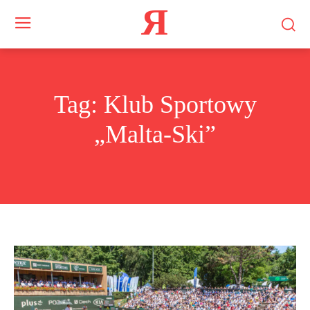
Я
Tag:
Klub Sportowy
„Malta-Ski”