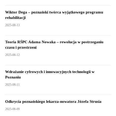
Wiktor Dega – poznański twórca wyjątkowego programu
rehabilitacji
2025-08-13
Teoria RŚPC Adama Nowaka – rewolucja w postrzeganiu
czasu i przestrzeni
2025-08-12
Wdrażanie cyfrowych i innowacyjnych technologii w
Poznaniu
2025-08-11
Odkrycia poznańskiego lekarza-nowatora Józefa Strusia
2025-08-09