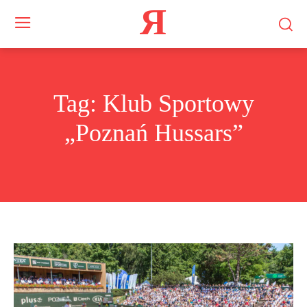
Я
Tag:
Klub Sportowy
„Poznań Hussars”