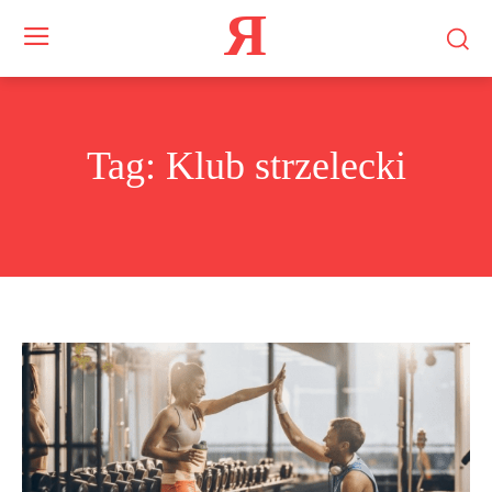
Я
Tag:
Klub strzelecki