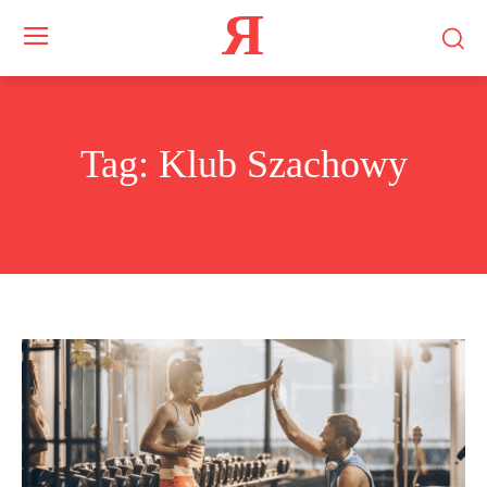
Я
Tag:
Klub Szachowy