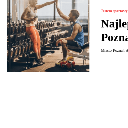
Jestem sportowy
Najle
Pozn
Miasto Poznań st