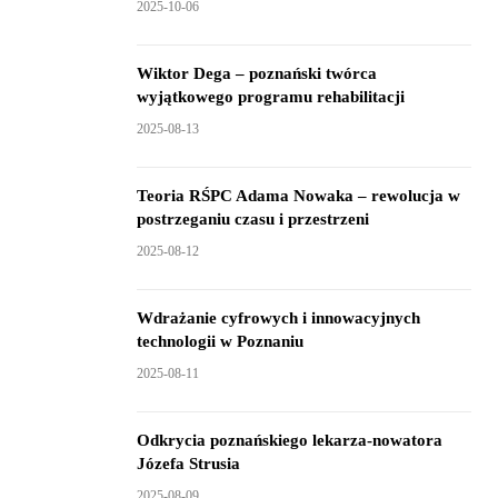
2025-10-06
Wiktor Dega – poznański twórca
wyjątkowego programu rehabilitacji
2025-08-13
Teoria RŚPC Adama Nowaka – rewolucja w
postrzeganiu czasu i przestrzeni
2025-08-12
Wdrażanie cyfrowych i innowacyjnych
technologii w Poznaniu
2025-08-11
Odkrycia poznańskiego lekarza-nowatora
Józefa Strusia
2025-08-09