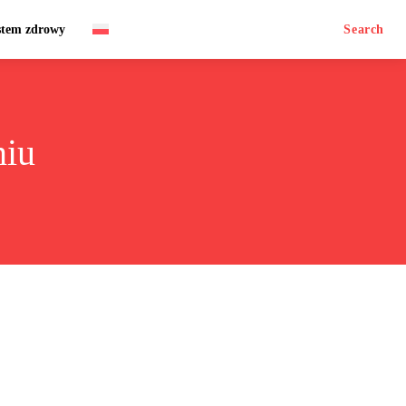
stem zdrowy
Search
niu