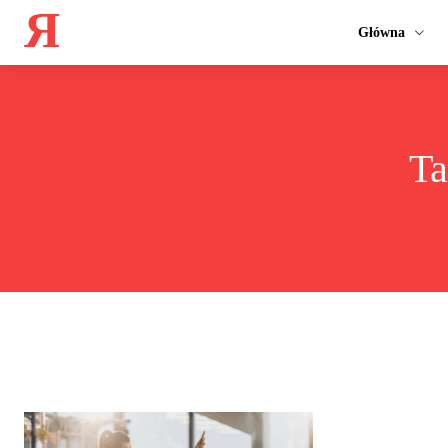
Я
Główna
T