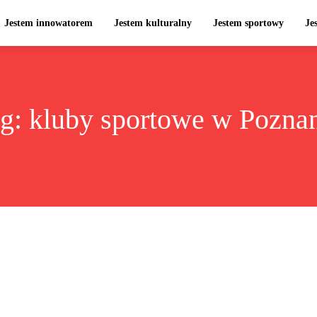
Jestem innowatorem
Jestem kulturalny
Jestem sportowy
Je
ag:
kluby sportowe w Pozna