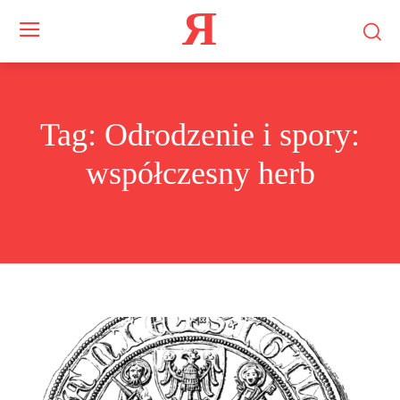
Я
Tag:
Odrodzenie i spory:
współczesny herb