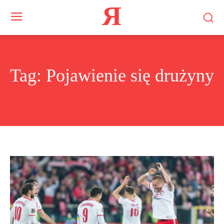
Я
Tag:
Pojawienie się drużyny