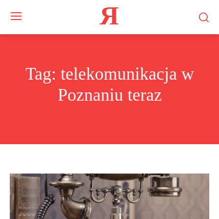
Я
Tag:
telekomunikacja w
Poznaniu teraz