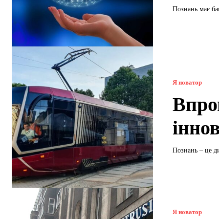
Познань має баг
Я новатор
Впро
інно
Познань – це д
Я новатор