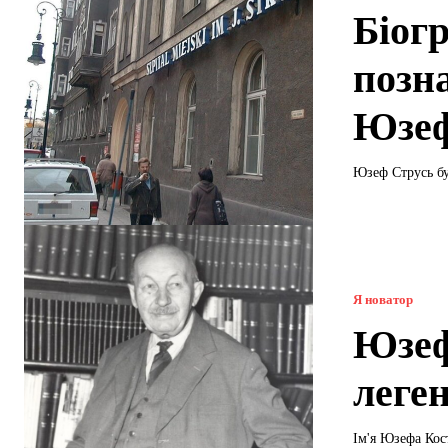
Біог
позн
Юзеф
Юзеф Струсь бу
Я новатор
Юзеф
леге
Ім'я Юзефа Кост