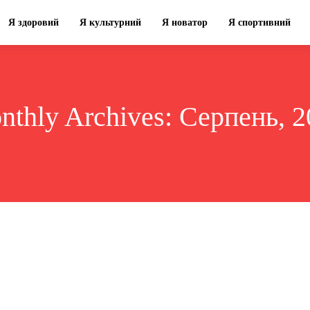
Я здоровий
Я культурний
Я новатор
Я спортивний
nthly Archives: Серпень, 2