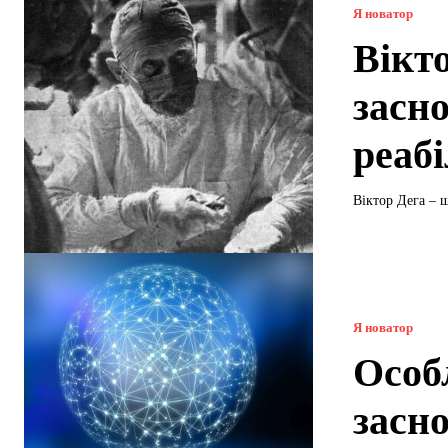
Я новатор
Вікт
засн
реабі
Віктор Дега – ш
Я новатор
Особ
засн