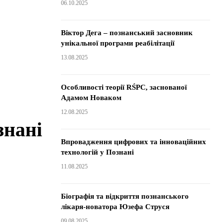
06.10.2025
Віктор Дега – познанський засновник
унікальної програми реабілітації
13.08.2025
Особливості теорії RŚPC, заснованої
Адамом Новаком
12.08.2025
знані
Впровадження цифрових та інноваційних
технологій у Познані
11.08.2025
Біографія та відкриття познанського
лікаря-новатора Юзефа Струся
09.08.2025