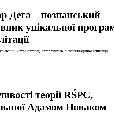
ор Дега – познанський
овник унікальної програ
літації
анований хірург-ортопед, автор унікальної реабілітаційної концепції....
ливості теорії RŚPC,
ованої Адамом Новаком