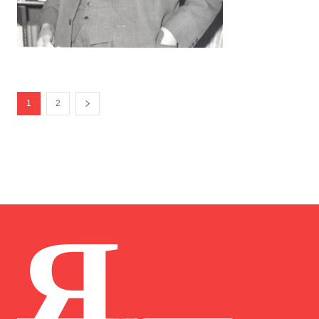
1
2
Я