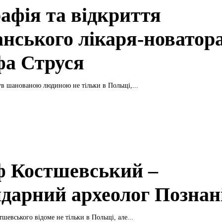
рафія та відкриття
анського лікаря-новатор
а Струся
в шанованою людиною не тільки в Польщі,...
 Костшевський –
ндарний археолог Познан
шевського відоме не тільки в Польщі, але...