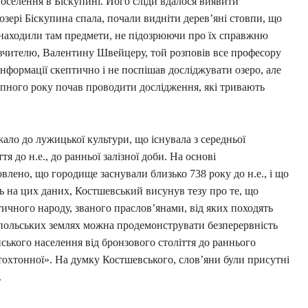
селення в Біскупині. Його сліди вдалося виявити
 озері Біскупина спала, почали видніти дерев’яні стовпи, що
е знаходили там предмети, не підозрюючи про їх справжню
 вчителю, Валентину Швейцеру, той розповів все професору
нформації скептично і не поспішав досліджувати озеро, але
упного року почав проводити дослідження, які тривають
жало до лужицької культури, що існувала з середньої
я до н.е., до ранньої залізної доби. На основі
лено, що городище заснували близько 738 року до н.е., і що
ь на цих даних, Костшевський висунув тезу про те, що
ичного народу, званого праслов’янами, від яких походять
а польських землях можна продемонструвати безперервність
нського населення від бронзового століття до раннього
втохтонної». На думку Костшевського, слов’яни були присутні
.