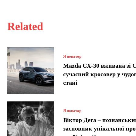
Related
Я новатор
Mazda CX-30 вживана зі
сучасний кросовер у чудо
стані
Я новатор
Віктор Дега – познанськи
засновник унікальної пр