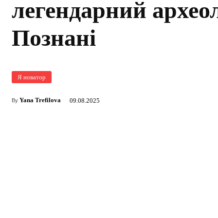
легендарний архео
Познані
Я новатор
Yana Trefilova
09.08.2025
By