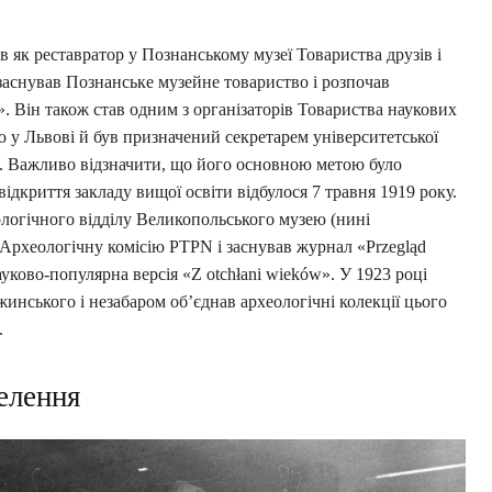
 як реставратор у Познанському музеї Товариства друзів і
заснував Познанське музейне товариство і розпочав
. Він також став одним з організаторів Товариства наукових
ю у Львові й був призначений секретарем університетської
м. Важливо відзначити, що його основною метою було
ідкриття закладу вищої освіти відбулося 7 травня 1919 року.
ологічного відділу Великопольського музею (нині
 Археологічну комісію PTPN і заснував журнал «Przegląd
ауково-популярна версія «Z otchłani wieków». У 1923 році
ського і незабаром об’єднав археологічні колекції цього
.
елення