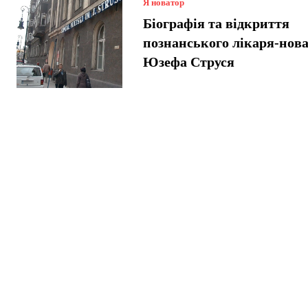
Я новатор
Біографія та відкриття
познанського лікаря-нов
Юзефа Струся