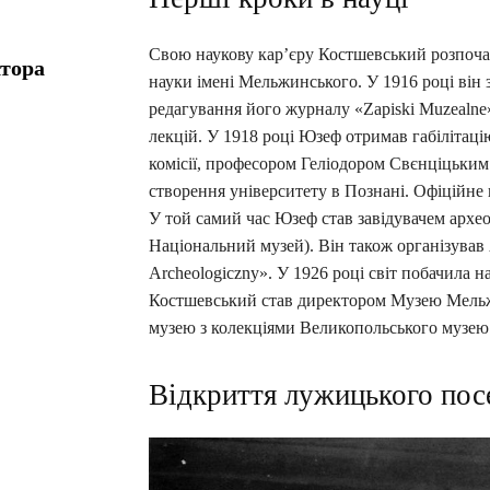
Свою наукову кар’єру Костшевський розпочав
атора
науки імені Мельжинського. У 1916 році він 
редагування його журналу «Zapiski Muzealne»
лекцій. У 1918 році Юзеф отримав габілітаці
комісії, професором Геліодором Свєнціцьки
створення університету в Познані. Офіційне в
У той самий час Юзеф став завідувачем архе
Національний музей). Він також організував
Archeologiczny». У 1926 році світ побачила н
Костшевський став директором Музею Мельжин
музею з колекціями Великопольського музею
Відкриття лужицького пос