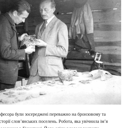
офесора були зосереджені переважно на бронзовому та
сторії слов’янських поселень. Робота, яка увічнила ім’я