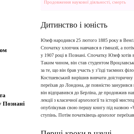
Продовження наукової діяльності, смерть
Дитинство і юність
Юзеф народився 25 лютого 1885 року в Венґл
Спочатку хлопчик навчався в гімназії, а потім
ком
у 1907 році в Познані. Спочатку Юзеф хотів 
Таким чином, він став студентом Вроцлавськ
за те, що він брав участь у з’їзді таємних фі
Костшевський вирішив вивчати доісторичну а
переїхав до Лондона, де повністю занурився 
він відправився до Берліна, де продовжив н
та
лекції з класичної археології та історії мис
у Познані
опублікував свою першу книгу під назвою «Wi
ступінь. Потім початківець археолог переїхав
Перші кроки в науці