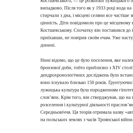
Костшевського, — це розкопки лужицького по
випадково. Після того як у 1933 році вода на
стирчали з дна, і місцеві селяни все частіш
цінність. Діти повідомили про це місцевому
Костшевському. Спочатку він поставився до і
приїхавши, не повірив своїм очам. Уже наст
донині.
Нині відомо, що це було поселення, яке нале
бронзової доби, тобто приблизно з XIV столітт
дендрохронологічних досліджень було встанов
воно існувало близько 150 років. Ґрунтуючис
лужицька культура була породженням гіпотет
слов’яни. Крім того, він стверджував, що н
розселення і культурної діяльності праслов’я
Середньовіччя. Ця теорія отримала назву «а
на польських землях з часів Троянської війни