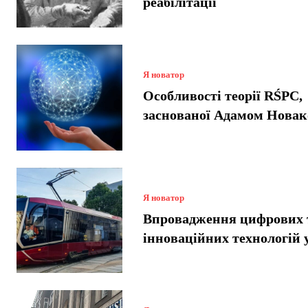
реабілітації
Я новатор
Особливості теорії RŚPC,
заснованої Адамом Нова
Я новатор
Впровадження цифрових 
інноваційних технологій 