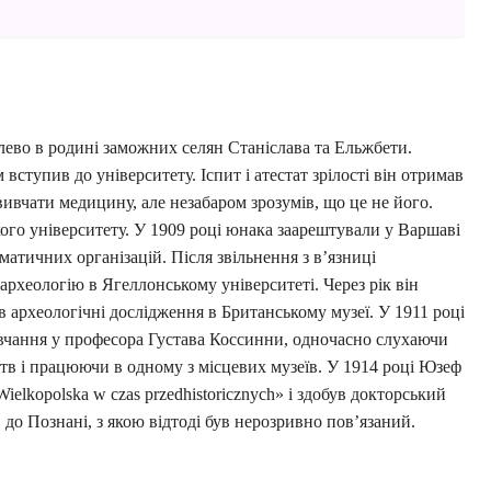
ево в родині заможних селян Станіслава та Ельжбети.
 вступив до університету. Іспит і атестат зрілості він отримав
вивчати медицину, але незабаром зрозумів, що це не його.
ого університету. У 1909 році юнака заарештували у Варшаві
ломатичних організацій. Після звільнення з в’язниці
рхеологію в Ягеллонському університеті. Через рік він
в археологічні дослідження в Британському музеї. У 1911 році
авчання у професора Густава Коссинни, одночасно слухаючи
тецтв і працюючи в одному з місцевих музеїв. У 1914 році Юзеф
elkopolska w czas przedhistoricznych» і здобув докторський
 до Познані, з якою відтоді був нерозривно пов’язаний.