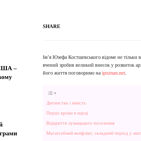
SHARE
Ім’я Юзефа Костшевського відоме не тільки в
вчений зробив великий внесок у розвиток арх
 США –
його життя поговоримо на
ipoznan.net
.
вому
Дитинство і юність
Перші кроки в науці
Відкриття лужицького поселення
й
ограми
Масштабний конфлікт, складний період у жит