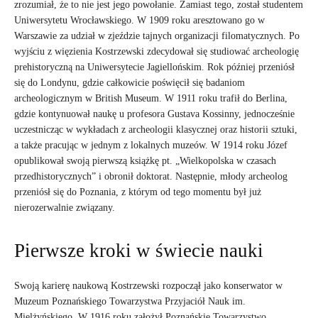
zrozumiał, że to nie jest jego powołanie. Zamiast tego, został studentem
Uniwersytetu Wrocławskiego. W 1909 roku aresztowano go w
Warszawie za udział w zjeździe tajnych organizacji filomatycznych. Po
wyjściu z więzienia Kostrzewski zdecydował się studiować archeologię
prehistoryczną na Uniwersytecie Jagiellońskim. Rok później przeniósł
się do Londynu, gdzie całkowicie poświęcił się badaniom
archeologicznym w British Museum. W 1911 roku trafił do Berlina,
gdzie kontynuował naukę u profesora Gustava Kossinny, jednocześnie
uczestnicząc w wykładach z archeologii klasycznej oraz historii sztuki,
a także pracując w jednym z lokalnych muzeów. W 1914 roku Józef
opublikował swoją pierwszą książkę pt. „Wielkopolska w czasach
przedhistorycznych” i obronił doktorat. Następnie, młody archeolog
przeniósł się do Poznania, z którym od tego momentu był już
nierozerwalnie związany.
Pierwsze kroki w świecie nauki
Swoją karierę naukową Kostrzewski rozpoczął jako konserwator w
Muzeum Poznańskiego Towarzystwa Przyjaciół Nauk im.
Mielżyńskiego. W 1916 roku założył Poznańskie Towarzystwo