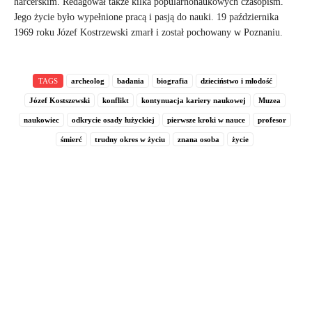
harcerskim. Redagował także kilka popularnonaukowych czasopism.
Jego życie było wypełnione pracą i pasją do nauki. 19 października
1969 roku Józef Kostrzewski zmarł i został pochowany w Poznaniu.
TAGS
archeolog
badania
biografia
dzieciństwo i młodość
Józef Kostszewski
konflikt
kontynuacja kariery naukowej
Muzea
naukowiec
odkrycie osady łużyckiej
pierwsze kroki w nauce
profesor
śmierć
trudny okres w życiu
znana osoba
życie