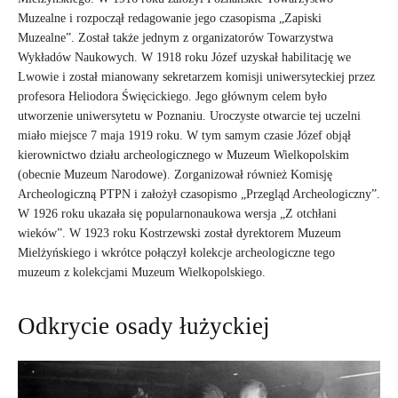
Muzealne i rozpoczął redagowanie jego czasopisma „Zapiski
Muzealne”. Został także jednym z organizatorów Towarzystwa
Wykładów Naukowych. W 1918 roku Józef uzyskał habilitację we
Lwowie i został mianowany sekretarzem komisji uniwersyteckiej przez
profesora Heliodora Święcickiego. Jego głównym celem było
utworzenie uniwersytetu w Poznaniu. Uroczyste otwarcie tej uczelni
miało miejsce 7 maja 1919 roku. W tym samym czasie Józef objął
kierownictwo działu archeologicznego w Muzeum Wielkopolskim
(obecnie Muzeum Narodowe). Zorganizował również Komisję
Archeologiczną PTPN i założył czasopismo „Przegląd Archeologiczny”.
W 1926 roku ukazała się popularnonaukowa wersja „Z otchłani
wieków”. W 1923 roku Kostrzewski został dyrektorem Muzeum
Mielżyńskiego i wkrótce połączył kolekcje archeologiczne tego
muzeum z kolekcjami Muzeum Wielkopolskiego.
Odkrycie osady łużyckiej