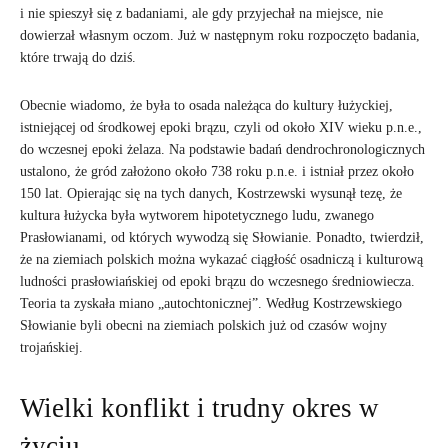
i nie spieszył się z badaniami, ale gdy przyjechał na miejsce, nie
dowierzał własnym oczom. Już w następnym roku rozpoczęto badania,
które trwają do dziś.
Obecnie wiadomo, że była to osada należąca do kultury łużyckiej,
istniejącej od środkowej epoki brązu, czyli od około XIV wieku p.n.e.,
do wczesnej epoki żelaza. Na podstawie badań dendrochronologicznych
ustalono, że gród założono około 738 roku p.n.e. i istniał przez około
150 lat. Opierając się na tych danych, Kostrzewski wysunął tezę, że
kultura łużycka była wytworem hipotetycznego ludu, zwanego
Prasłowianami, od których wywodzą się Słowianie. Ponadto, twierdził,
że na ziemiach polskich można wykazać ciągłość osadniczą i kulturową
ludności prasłowiańskiej od epoki brązu do wczesnego średniowiecza.
Teoria ta zyskała miano „autochtonicznej”. Według Kostrzewskiego
Słowianie byli obecni na ziemiach polskich już od czasów wojny
trojańskiej.
Wielki konflikt i trudny okres w
życiu