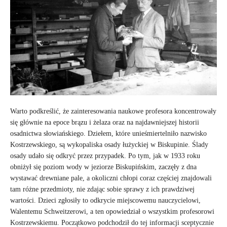
Warto podkreślić, że zainteresowania naukowe profesora koncentrowały
się głównie na epoce brązu i żelaza oraz na najdawniejszej historii
osadnictwa słowiańskiego. Dziełem, które unieśmiertelniło nazwisko
Kostrzewskiego, są wykopaliska osady łużyckiej w Biskupinie. Ślady
osady udało się odkryć przez przypadek. Po tym, jak w 1933 roku
obniżył się poziom wody w jeziorze Biskupińskim, zaczęły z dna
wystawać drewniane pale, a okoliczni chłopi coraz częściej znajdowali
tam różne przedmioty, nie zdając sobie sprawy z ich prawdziwej
wartości. Dzieci zgłosiły to odkrycie miejscowemu nauczycielowi,
Walentemu Schweitzerowi, a ten opowiedział o wszystkim profesorowi
Kostrzewskiemu. Początkowo podchodził do tej informacji sceptycznie