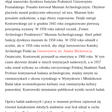
objął stanowisko dyrektora Instytutu Prahistorii Uniwersytetu
Poznańskiego. Ponadto kierował Muzeum Archeologicznym. Obydwie
placówki musiał praktycznie odtworzyć od zera. Muzeum było
poważnie uszkodzone, a jego zbiory rozproszone. Dzięki energii
Kostrzewskiego już w grudniu 1945 roku zorganizowano pierwszą
powojenną wystawę. W 1950 roku założył rocznik „Fontes
Archeologici Preahistorici” Muzeum Archeologicznego. Józef pełnił
funkcję dyrektora muzeum do 1958 roku. W 1950 roku odszedł z
uczelni, ale w 1956 roku wrócił, aby objąć kierownictwo Katedry
Archeologii Polski na
Uniwersytecie im. Adama Mickiewicza
.
Ostatecznie, Kostrzewski przeszedł na emeryturę w 1960 roku. W tym
czasie aktywnie działał w innych instytucjach naukowych, a w 1957
roku został wybrany na członka rzeczywistego Polskiej Akademii Nauk.
Profesor kontynuował badania archeologiczne, między innymi na
cmentarzyskach z okresu rzymskiego w Wymysłowie i Młodzikowie.
Badał także wczesnobrązowe kurhany oraz cmentarzyska kultury
pomorskiej. Kostrzewski nieustannie publikował wyniki swoich badań.
Oprócz badań naukowych i pracy w muzeum profesor zajmował się
również kształceniem młodych studentów oraz brał udział w ruchu