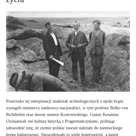
Przeciwko tej interpretacji znalezisk archeologicznych z epoki brązu
wystąpili niemieccy naukowcy-nacjonaliści, w tym profesor Bolko von
Richthofen oraz dawny mentor Kostrzewskiego, Gustav Kossinna.
Utożsamiali oni kulturę łużycką z Pragermańczykami, próbując
udowodnić tezę, że ziemie polskie zawsze należały do niemieckiego
kręgu kulturowego. Spowodowało to wiele kontrowersji, a nawet