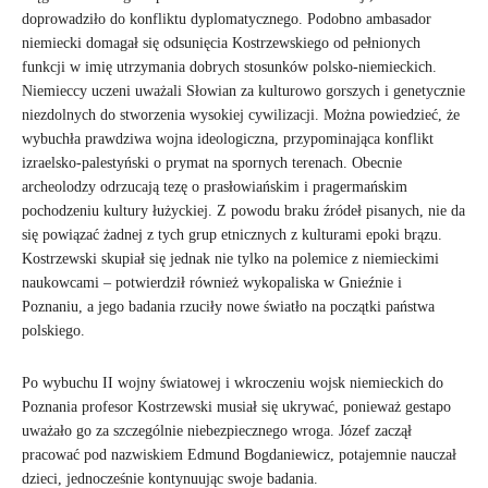
doprowadziło do konfliktu dyplomatycznego. Podobno ambasador
niemiecki domagał się odsunięcia Kostrzewskiego od pełnionych
funkcji w imię utrzymania dobrych stosunków polsko-niemieckich.
Niemieccy uczeni uważali Słowian za kulturowo gorszych i genetycznie
niezdolnych do stworzenia wysokiej cywilizacji. Można powiedzieć, że
wybuchła prawdziwa wojna ideologiczna, przypominająca konflikt
izraelsko-palestyński o prymat na spornych terenach. Obecnie
archeolodzy odrzucają tezę o prasłowiańskim i pragermańskim
pochodzeniu kultury łużyckiej. Z powodu braku źródeł pisanych, nie da
się powiązać żadnej z tych grup etnicznych z kulturami epoki brązu.
Kostrzewski skupiał się jednak nie tylko na polemice z niemieckimi
naukowcami – potwierdził również wykopaliska w Gnieźnie i
Poznaniu, a jego badania rzuciły nowe światło na początki państwa
polskiego.
Po wybuchu II wojny światowej i wkroczeniu wojsk niemieckich do
Poznania profesor Kostrzewski musiał się ukrywać, ponieważ gestapo
uważało go za szczególnie niebezpiecznego wroga. Józef zaczął
pracować pod nazwiskiem Edmund Bogdaniewicz, potajemnie nauczał
dzieci, jednocześnie kontynuując swoje badania.