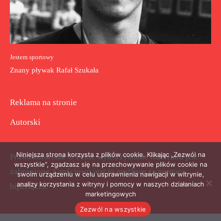
Jestem sportowy
Znany pływak Rafał Szukała
Reklama na stronie
Autorski
Niniejsza strona korzysta z plików cookie. Klikając „Zezwól na
Prawa autorskie © Pełne wykorzystanie materiału jest
wszystkie”, zgadzasz się na przechowywanie plików cookie na
zabronione. Częściowo jest to możliwe za pomocą
swoim urządzeniu w celu usprawnienia nawigacji w witrynie,
analizy korzystania z witryny i pomocy w naszych działaniach
hiperłącza.
marketingowych
Zezwól na wszystkie
.
.
.