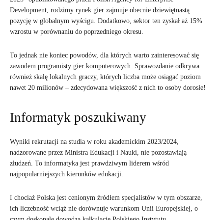
Development, rodzimy rynek gier zajmuje obecnie dziewiętnastą
pozycję w globalnym wyścigu. Dodatkowo, sektor ten zyskał aż 15%
wzrostu w porównaniu do poprzedniego okresu.
To jednak nie koniec powodów, dla których warto zainteresować się
zawodem programisty gier komputerowych. Sprawozdanie odkrywa
również skalę lokalnych graczy, których liczba może osiągać poziom
nawet 20 milionów – zdecydowana większość z nich to osoby dorosłe!
Informatyk poszukiwany
Wyniki rekrutacji na studia w roku akademickim 2023/2024,
nadzorowane przez Ministra Edukacji i Nauki, nie pozostawiają
złudzeń. To informatyka jest prawdziwym liderem wśród
najpopularniejszych kierunków edukacji.
I chociaż Polska jest cenionym źródłem specjalistów w tym obszarze,
ich liczebność wciąż nie dorównuje warunkom Unii Europejskiej, o
czym doskonale dowodzą kalkulacje Polskiego Instytutu