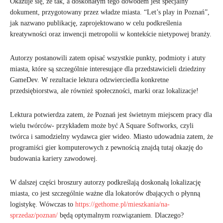
Okazuje się, że tak, a doskonałym tego dowodem jest specjalny
dokument, przygotowany przez władze miasta. “Let’s play in Poznań”,
jak nazwano publikację, zaprojektowano w celu podkreślenia
kreatywności oraz inwencji metropolii w kontekście nietypowej branży.
Autorzy postanowili zatem opisać wszystkie punkty, podmioty i atuty
miasta, które są szczególnie interesujące dla przedstawicieli dziedziny
GameDev. W rezultacie lektura odzwierciedla konkretne
przedsiębiorstwa, ale również społeczności, marki oraz lokalizacje!
Lektura potwierdza zatem, że Poznań jest świetnym miejscem pracy dla
wielu twórców- przykładem może być A Square Softworks, czyli
twórca i samodzielny wydawca gier wideo. Miasto udowadnia zatem, że
programiści gier komputerowych z pewnością znajdą tutaj okazję do
budowania kariery zawodowej.
W dalszej części broszury autorzy podkreślają doskonałą lokalizację
miasta, co jest szczególnie ważne dla lokatorów dbających o płynną
logistykę. Wówczas to
https://gethome.pl/mieszkania/na-
sprzedaz/poznan/
będą optymalnym rozwiązaniem. Dlaczego?