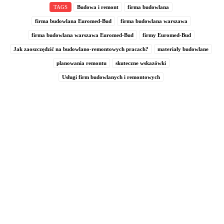
TAGS
Budowa i remont
firma budowlana
firma budowlana Euromed-Bud
firma budowlana warszawa
firma budowlana warszawa Euromed-Bud
firmy Euromed-Bud
Jak zaoszczędzić na budowlano-remontowych pracach?
materiały budowlane
planowania remontu
skuteczne wskazówki
Usługi firm budowlanych i remontowych