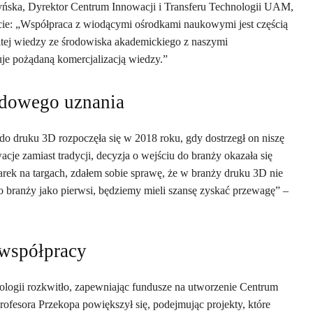
ńska, Dyrektor Centrum Innowacji i Transferu Technologii UAM,
cie: „Współpraca z wiodącymi ośrodkami naukowymi jest częścią
mitej wiedzy ze środowiska akademickiego z naszymi
uje pożądaną komercjalizacją wiedzy.”
dowego uznania
do druku 3D rozpoczęła się w 2018 roku, gdy dostrzegł on niszę
cje zamiast tradycji, decyzja o wejściu do branży okazała się
arek na targach, zdałem sobie sprawę, że w branży druku 3D nie
 branży jako pierwsi, będziemy mieli szansę zyskać przewagę” –
 współpracy
ogii rozkwitło, zapewniając fundusze na utworzenie Centrum
esora Przekopa powiększył się, podejmując projekty, które