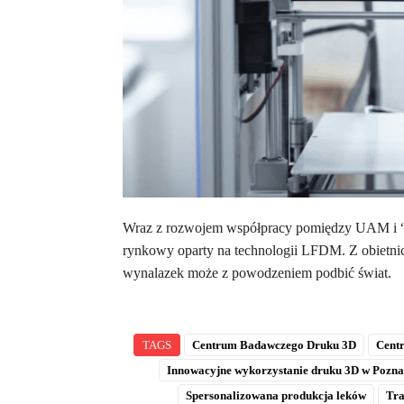
Wraz z rozwojem współpracy pomiędzy UAM i “Sy
rynkowy oparty na technologii LFDM. Z obietnic
wynalazek może z powodzeniem podbić świat.
TAGS
Centrum Badawczego Druku 3D
Cent
Innowacyjne wykorzystanie druku 3D w Pozna
Spersonalizowana produkcja leków
Tra