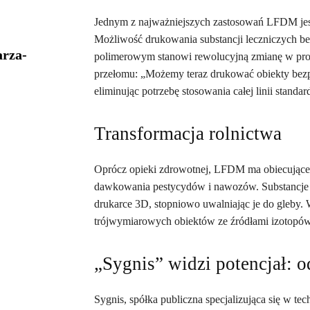
Jednym z najważniejszych zastosowań LFDM jest 
Możliwość drukowania substancji leczniczych b
arza-
polimerowym stanowi rewolucyjną zmianę w prod
przełomu: „Możemy teraz drukować obiekty bezpoś
eliminując potrzebę stosowania całej linii stand
Transformacja rolnictwa
Oprócz opieki zdrowotnej, LFDM ma obiecujące za
dawkowania pestycydów i nawozów. Substancje 
drukarce 3D, stopniowo uwalniając je do gleby. 
trójwymiarowych obiektów ze źródłami izotopów,
„Sygnis” widzi potencjał: o
Sygnis, spółka publiczna specjalizująca się w te