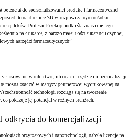
potencjał do spersonalizowanej produkcji farmaceutycznej.
ezpośrednio na drukarce 3D w rozpuszczalnym nośniku
ukcji leków. Profesor Przekop podkreśla znaczenie tego
rednio na drukarce, z bardzo małej ilości substancji czynnej,
ardowych narzędzi farmaceutycznych”.
stosowanie w rolnictwie, oferując narzędzie do personalizacji
te można osadzić w matrycy polimerowej wydrukowanej na
Wszechstronność technologii rozciąga się na tworzenie
 co pokazuje jej potencjał w różnych branżach.
d odkrycia do komercjalizacji
chnologiach przyrostowych i nanotechnologii, nabyła licencję na