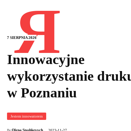
Я
7 SIERPNIA 2026
Innowacyjne
wykorzystanie druk
w Poznaniu
Jestem innowatorem
Olena Stashkevych
2023-11-27
By