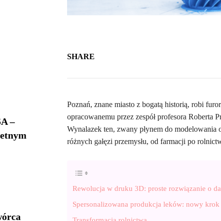
SHARE
Poznań, znane miasto z bogatą historią, robi fu
opracowanemu przez zespół profesora Roberta
A –
Wynalazek ten, zwany płynem do modelowania os
ietnym
różnych gałęzi przemysłu, od farmacji po rolnict
Rewolucja w druku 3D: proste rozwiązanie o d
Spersonalizowana produkcja leków: nowy kro
wórca
Transformacja rolnictwa