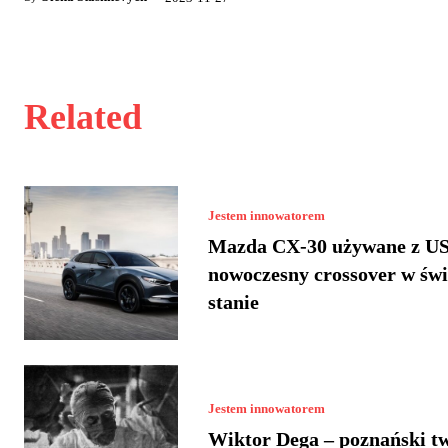
Related
Jestem innowatorem
Mazda CX-30 używane z US
nowoczesny crossover w św
stanie
Jestem innowatorem
Wiktor Dega – poznański t