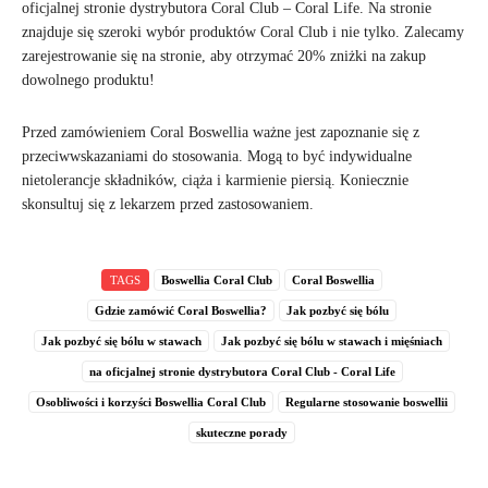
oficjalnej stronie dystrybutora Coral Club – Coral Life. Na stronie
znajduje się szeroki wybór produktów Coral Club i nie tylko. Zalecamy
zarejestrowanie się na stronie, aby otrzymać 20% zniżki na zakup
dowolnego produktu!
Przed zamówieniem Coral Boswellia ważne jest zapoznanie się z
przeciwwskazaniami do stosowania. Mogą to być indywidualne
nietolerancje składników, ciąża i karmienie piersią. Koniecznie
skonsultuj się z lekarzem przed zastosowaniem.
TAGS
Boswellia Coral Club
Coral Boswellia
Gdzie zamówić Coral Boswellia?
Jak pozbyć się bólu
Jak pozbyć się bólu w stawach
Jak pozbyć się bólu w stawach i mięśniach
na oficjalnej stronie dystrybutora Coral Club - Coral Life
Osobliwości i korzyści Boswellia Coral Club
Regularne stosowanie boswellii
skuteczne porady