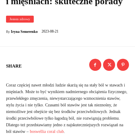
i mięśniach: skuteczne porady
Jestem zdrowy
2023-08-21
Iryna Semerenko
By
SHARE
Coraz częściej nawet młodzi ludzie skarżą się na stały ból w stawach i
mięśniach. Może to być wynikiem nadmiernego obciążenia fizycznego,
przewlekłego zmęczenia, niewystarczającego wzmocnienia stawów,
stylu życia i nie tylko. Czasami ból stawów jest tak nieznośny, że
niemożliwe jest obejście się bez środków przeciwbólowych. Jednak
środki przeciwbólowe tylko łagodzą ból, nie rozwiązują problemu.
Dlatego też przedstawiamy jedno z najskuteczniejszych rozwiązań na
ból stawów –
boswellia coral club
.