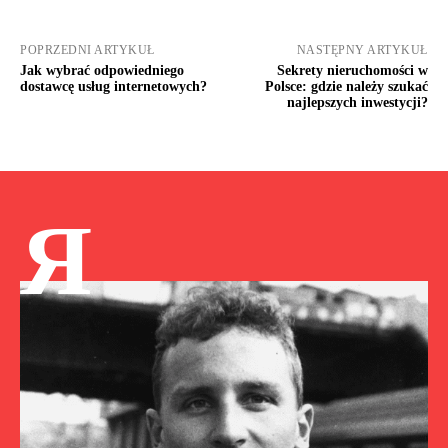
POPRZEDNI ARTYKUŁ
NASTĘPNY ARTYKUŁ
Jak wybrać odpowiedniego
Sekrety nieruchomości w
dostawcę usług internetowych?
Polsce: gdzie należy szukać
najlepszych inwestycji?
Я