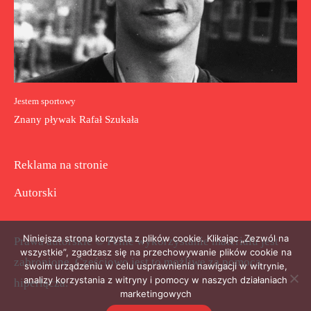
Jestem sportowy
Znany pływak Rafał Szukała
Reklama na stronie
Autorski
Niniejsza strona korzysta z plików cookie. Klikając „Zezwól na
Prawa autorskie © Pełne wykorzystanie materiału jest
wszystkie”, zgadzasz się na przechowywanie plików cookie na
zabronione. Częściowo jest to możliwe za pomocą
swoim urządzeniu w celu usprawnienia nawigacji w witrynie,
analizy korzystania z witryny i pomocy w naszych działaniach
hiperłącza.
marketingowych