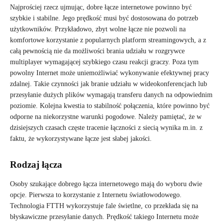
Najprościej rzecz ujmując, dobre łącze internetowe powinno być
szybkie i stabilne. Jego prędkość musi być dostosowana do potrzeb
użytkowników. Przykładowo, zbyt wolne łącze nie pozwoli na
komfortowe korzystanie z popularnych platform streamingowych, a z
całą pewnością nie da możliwości brania udziału w rozgrywce
multiplayer wymagającej szybkiego czasu reakcji graczy. Poza tym
powolny Internet może uniemożliwiać wykonywanie efektywnej pracy
zdalnej. Takie czynności jak branie udziału w wideokonferencjach lub
przesyłanie dużych plików wymagają transferu danych na odpowiednim
poziomie. Kolejna kwestia to stabilność połączenia, które powinno być
odporne na niekorzystne warunki pogodowe. Należy pamiętać, że w
dzisiejszych czasach częste tracenie łączności z siecią wynika m.in. z
faktu, że wykorzystywane łącze jest słabej jakości.
Rodzaj łącza
Osoby szukające dobrego łącza internetowego mają do wyboru dwie
opcje. Pierwsza to korzystanie z Internetu światłowodowego.
Technologia FTTH wykorzystuje fale świetlne, co przekłada się na
błyskawiczne przesyłanie danych. Prędkość takiego Internetu może