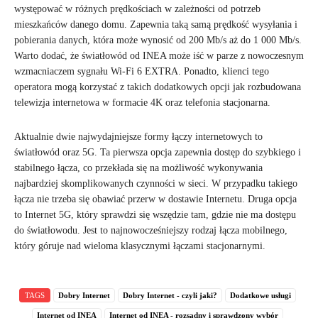
występować w różnych prędkościach w zależności od potrzeb
mieszkańców danego domu. Zapewnia taką samą prędkość wysyłania i
pobierania danych, która może wynosić od 200 Mb/s aż do 1 000 Mb/s.
Warto dodać, że światłowód od INEA może iść w parze z nowoczesnym
wzmacniaczem sygnału Wi-Fi 6 EXTRA. Ponadto, klienci tego
operatora mogą korzystać z takich dodatkowych opcji jak rozbudowana
telewizja internetowa w formacie 4K oraz telefonia stacjonarna.
Aktualnie dwie najwydajniejsze formy łączy internetowych to
światłowód oraz 5G. Ta pierwsza opcja zapewnia dostęp do szybkiego i
stabilnego łącza, co przekłada się na możliwość wykonywania
najbardziej skomplikowanych czynności w sieci. W przypadku takiego
łącza nie trzeba się obawiać przerw w dostawie Internetu. Druga opcja
to Internet 5G, który sprawdzi się wszędzie tam, gdzie nie ma dostępu
do światłowodu. Jest to najnowocześniejszy rodzaj łącza mobilnego,
który góruje nad wieloma klasycznymi łączami stacjonarnymi.
TAGS
Dobry Internet
Dobry Internet - czyli jaki?
Dodatkowe usługi
Internet od INEA
Internet od INEA - rozsądny i sprawdzony wybór