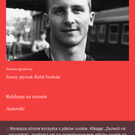
Jestem sportowy
Znany pływak Rafał Szukała
Reklama na stronie
Autorski
Niniejsza strona korzysta z plików cookie. Klikając „Zezwól na
Prawa autorskie © Pełne wykorzystanie materiału jest
wszystkie”, zgadzasz się na przechowywanie plików cookie na