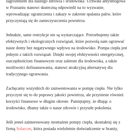
zagrożeniem dla naszego zdrowia i środowiska. Uchwała antysmogowa
w Poznaniu stanowi skuteczną odpowiedź na to wyzwanie,
wprowadzając ograniczenia i zakazy w zakresie spalania paliw, które
przyczyniają się do zanieczyszczenia powietrza.
Jednakże, same restrykcje nie są wystarczające. Potrzebujemy także
efektywnych i ekologicznych rozwiązań, które pozwolą nam ogrzewać
nasze domy bez negatywnego wpływu na środowisko. Pompa ciepła jest
jednym z takich rozwiązań. Dzięki swojej efektywności energetycznej,
oszczędnościom finansowym oraz zaletom dla środowiska, a także
możliwości dofinansowania, stanowi atrakcyjną alternatywę dla
tradycyjnego ogrzewania.
Zachęcamy wszystkich do zainwestowania w pompę ciepła. Nie tylko
przyczyni się to do poprawy jakości powietrza, ale przyniesie również
korzyści finansowe w długim okresie. Pamiętajmy, że dbając o
środowisko, dbamy także o nasze zdrowie i przyszłe pokolenia.
Jeśli jesteś zainteresowany montażem pompy ciepła, skontaktuj się z
firmą
Solarcon
, która posiada wieloletnie doświadczenie w branży,