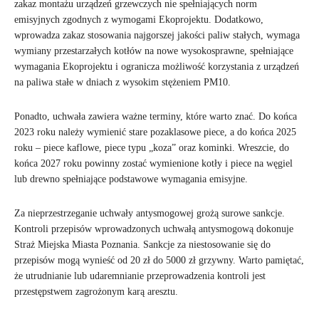
zakaz montażu urządzeń grzewczych nie spełniających norm
emisyjnych zgodnych z wymogami Ekoprojektu. Dodatkowo,
wprowadza zakaz stosowania najgorszej jakości paliw stałych, wymaga
wymiany przestarzałych kotłów na nowe wysokosprawne, spełniające
wymagania Ekoprojektu i ogranicza możliwość korzystania z urządzeń
na paliwa stałe w dniach z wysokim stężeniem PM10.
Ponadto, uchwała zawiera ważne terminy, które warto znać. Do końca
2023 roku należy wymienić stare pozaklasowe piece, a do końca 2025
roku – piece kaflowe, piece typu „koza” oraz kominki. Wreszcie, do
końca 2027 roku powinny zostać wymienione kotły i piece na węgiel
lub drewno spełniające podstawowe wymagania emisyjne.
Za nieprzestrzeganie uchwały antysmogowej grożą surowe sankcje.
Kontroli przepisów wprowadzonych uchwałą antysmogową dokonuje
Straż Miejska Miasta Poznania. Sankcje za niestosowanie się do
przepisów mogą wynieść od 20 zł do 5000 zł grzywny. Warto pamiętać,
że utrudnianie lub udaremnianie przeprowadzenia kontroli jest
przestępstwem zagrożonym karą aresztu.