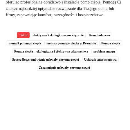
oferując profesjonalne doradztwo i instalacje pomp ciepła. Pomogą Ci
znaleźć najbardziej optymalne rozwiązanie dla Twojego domu lub
firmy, zapewniając komfort, oszczędności i bezpieczeństwo.
TAGS
efektywne i ekologiczne rozwiązanie
firmą Solarcon
montaż pommpy ciepła
montaż pommpy ciepła w Poznaniu
Pompa ciepła
Pompa ciepła – ekologiczna i efektywna alternatywa
problem smogu
Szczegółowe omówienie uchwały antysmogowej
Uchwała antysmogowa
Zrozumienie uchwały antysmogowej