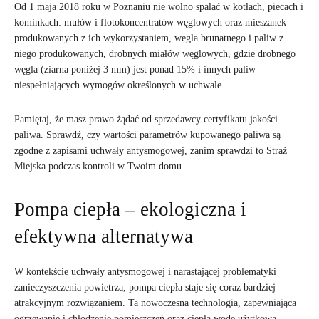
Od 1 maja 2018 roku w Poznaniu nie wolno spalać w kotłach, piecach i
kominkach: mułów i flotokoncentratów węglowych oraz mieszanek
produkowanych z ich wykorzystaniem, węgla brunatnego i paliw z
niego produkowanych, drobnych miałów węglowych, gdzie drobnego
węgla (ziarna poniżej 3 mm) jest ponad 15% i innych paliw
niespełniających wymogów określonych w uchwale.
Pamiętaj, że masz prawo żądać od sprzedawcy certyfikatu jakości
paliwa. Sprawdź, czy wartości parametrów kupowanego paliwa są
zgodne z zapisami uchwały antysmogowej, zanim sprawdzi to Straż
Miejska podczas kontroli w Twoim domu.
Pompa ciepła – ekologiczna i
efektywna alternatywa
W kontekście uchwały antysmogowej i narastającej problematyki
zanieczyszczenia powietrza, pompa ciepła staje się coraz bardziej
atrakcyjnym rozwiązaniem. Ta nowoczesna technologia, zapewniająca
ogrzewanie i chłodzenie pomieszczeń oraz ciepłą wodę użytkową,