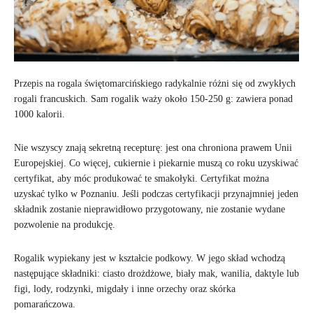
Przepis na rogala świętomarcińskiego radykalnie różni się od zwykłych
rogali francuskich. Sam rogalik waży około 150-250 g: zawiera ponad
1000 kalorii.
Nie wszyscy znają sekretną recepturę: jest ona chroniona prawem Unii
Europejskiej. Co więcej, cukiernie i piekarnie muszą co roku uzyskiwać
certyfikat, aby móc produkować te smakołyki. Certyfikat można
uzyskać tylko w Poznaniu. Jeśli podczas certyfikacji przynajmniej jeden
składnik zostanie nieprawidłowo przygotowany, nie zostanie wydane
pozwolenie na produkcję.
Rogalik wypiekany jest w kształcie podkowy. W jego skład wchodzą
następujące składniki: ciasto drożdżowe, biały mak, wanilia, daktyle lub
figi, lody, rodzynki, migdały i inne orzechy oraz skórka
pomarańczowa.