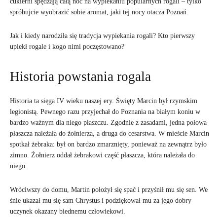
cukierni spędzają całą noc na wypiekaniu popularnych rogali – tylko
spróbujcie wyobrazić sobie aromat, jaki tej nocy otacza Poznań.
Jak i kiedy narodziła się tradycja wypiekania rogali? Kto pierwszy
upiekł rogale i kogo nimi poczęstowano?
Historia powstania rogala
Historia ta sięga IV wieku naszej ery. Święty Marcin był rzymskim
legionistą. Pewnego razu przyjechał do Poznania na białym koniu w
bardzo ważnym dla niego płaszczu. Zgodnie z zasadami, jedna połowa
płaszcza należała do żołnierza, a druga do cesarstwa. W mieście Marcin
spotkał żebraka: był on bardzo zmarznięty, ponieważ na zewnątrz było
zimno. Żołnierz oddał żebrakowi część płaszcza, która należała do
niego.
Wróciwszy do domu, Martin położył się spać i przyśnił mu się sen. We
śnie ukazał mu się sam Chrystus i podziękował mu za jego dobry
uczynek okazany biednemu człowiekowi.