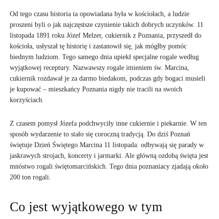
Od tego czasu historia ta opowiadana była w kościołach, a ludzie
proszeni byli o jak najczęstsze czynienie takich dobrych uczynków. 11
listopada 1891 roku Józef Melzer, cukiernik z Poznania, przyszedł do
kościoła, usłyszał tę historię i zastanowił się, jak mógłby pomóc
biednym ludziom. Tego samego dnia upiekł specjalne rogale według
wyjątkowej receptury. Nazwawszy rogale imieniem św. Marcina,
cukiernik rozdawał je za darmo biedakom, podczas gdy bogaci musieli
je kupować – mieszkańcy Poznania nigdy nie tracili na swoich
korzyściach.
Z czasem pomysł Józefa podchwyciły inne cukiernie i piekarnie. W ten
sposób wydarzenie to stało się coroczną tradycją. Do dziś Poznań
świętuje Dzień Świętego Marcina 11 listopada: odbywają się parady w
jaskrawych strojach, koncerty i jarmarki. Ale główną ozdobą święta jest
mnóstwo rogali świętomarcińskich. Tego dnia poznaniacy zjadają około
200 ton rogali.
Co jest wyjątkowego w tym