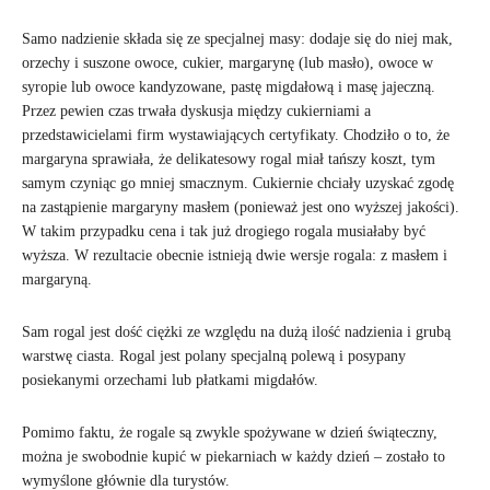
Samo nadzienie składa się ze specjalnej masy: dodaje się do niej mak,
orzechy i suszone owoce, cukier, margarynę (lub masło), owoce w
syropie lub owoce kandyzowane, pastę migdałową i masę jajeczną.
Przez pewien czas trwała dyskusja między cukierniami a
przedstawicielami firm wystawiających certyfikaty. Chodziło o to, że
margaryna sprawiała, że delikatesowy rogal miał tańszy koszt, tym
samym czyniąc go mniej smacznym. Cukiernie chciały uzyskać zgodę
na zastąpienie margaryny masłem (ponieważ jest ono wyższej jakości).
W takim przypadku cena i tak już drogiego rogala musiałaby być
wyższa. W rezultacie obecnie istnieją dwie wersje rogala: z masłem i
margaryną.
Sam rogal jest dość ciężki ze względu na dużą ilość nadzienia i grubą
warstwę ciasta. Rogal jest polany specjalną polewą i posypany
posiekanymi orzechami lub płatkami migdałów.
Pomimo faktu, że rogale są zwykle spożywane w dzień świąteczny,
można je swobodnie kupić w piekarniach w każdy dzień – zostało to
wymyślone głównie dla turystów.