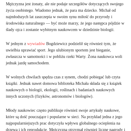
Mężczyzna jest żonaty, ale nie podaje szczegółów dotyczących swojego
życia osobistego. Wiadomo jednak, że para ma dziecko. Michał od
najmłodszych lat zaszczepia w swoim synu miłość do przyrody i
środowiska naturalnego — być może marzy, że jego następca pójdzie w
ślady ojca i zostanie wybitnym naukowcem w dziedzinie biologii.
W jednym z
wywiadów
Bogdziewicz podzielił się również tym, że
uwielbia uprawiać sport. Jego ulubionym sportem jest bieganie,
zwłaszcza w samotności i w pobliżu rzeki Warty. Żona naukowca woli
jednak jazdę samochodem.
W wolnych chwilach spędza czas z synem, chodzi pobiegać lub czyta
książki. Jednak nawet domowa biblioteka Michała składa się z książek
naukowych o biologii, ekologii, roślinach i badaniach naukowych
innych uczonych (fizyków, astronomów i biologów).
Młody naukowiec często publikuje również swoje artykuły naukowe,
które są dość pouczające i popularne w sieci. Na przykład jedna z jego
najpopularniejszych prac dotyczyła wpływu globalnego ocieplenia na
drzewa i ich reprodukcję. Mężczyzna otrzymał również liczne nagrody i