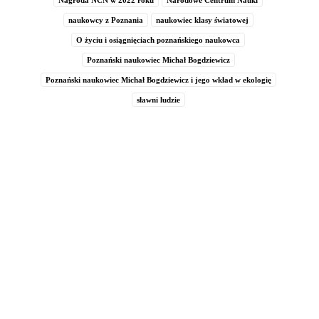
Nagroda NCN w 2022 roku
Narodowe Centrum Nauki
naukowcy z Poznania
naukowiec klasy światowej
O życiu i osiągnięciach poznańskiego naukowca
Poznański naukowiec Michał Bogdziewicz
Poznański naukowiec Michał Bogdziewicz i jego wkład w ekologię
sławni ludzie