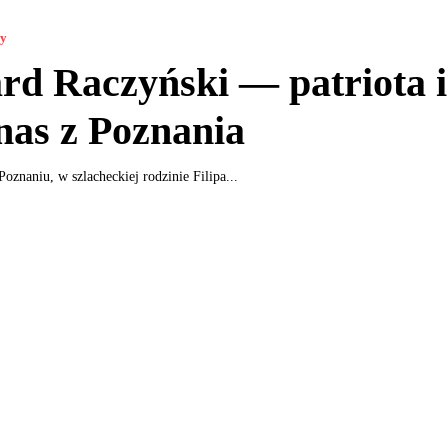
ny
d Raczyński — patriota i
as z Poznania
znaniu, w szlacheckiej rodzinie Filipa...