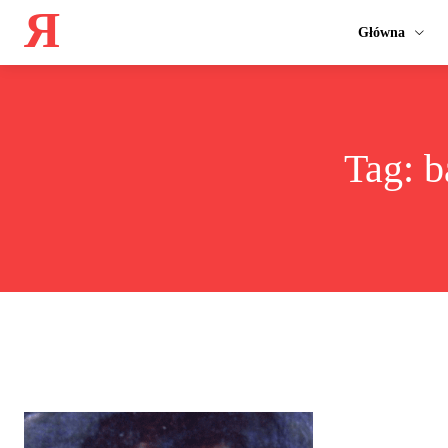
Я
Główna
Tag:
b