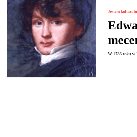
Jestem kultural
Edwar
mecen
W 1786 roku w Po