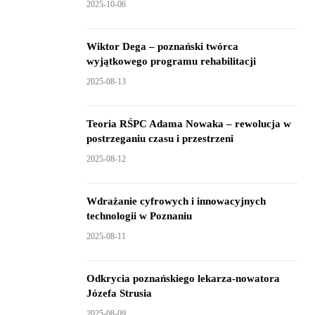
2025-10-06
Wiktor Dega – poznański twórca
wyjątkowego programu rehabilitacji
2025-08-13
Teoria RŚPC Adama Nowaka – rewolucja w
postrzeganiu czasu i przestrzeni
2025-08-12
Wdrażanie cyfrowych i innowacyjnych
technologii w Poznaniu
2025-08-11
Odkrycia poznańskiego lekarza-nowatora
Józefa Strusia
2025-08-09