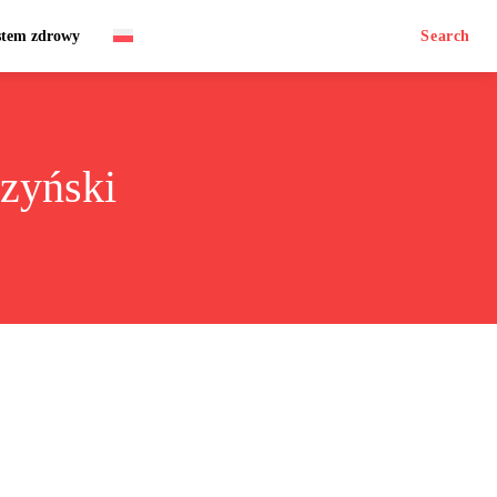
stem zdrowy
Search
czyński