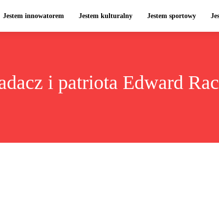
Jestem innowatorem
Jestem kulturalny
Jestem sportowy
Je
adacz i patriota Edward Ra