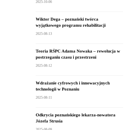
2025-10-06
Wiktor Dega – poznański twórca
wyjątkowego programu rehabilitacji
2025-08-13
Teoria RŚPC Adama Nowaka – rewolucja w
postrzeganiu czasu i przestrzeni
2025-08-12
Wdrażanie cyfrowych i innowacyjnych
technologii w Poznaniu
2025-08-11
Odkrycia poznańskiego lekarza-nowatora
Józefa Strusia
2025-08-09