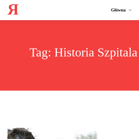
Я
Główna
Tag:
Historia Szpital