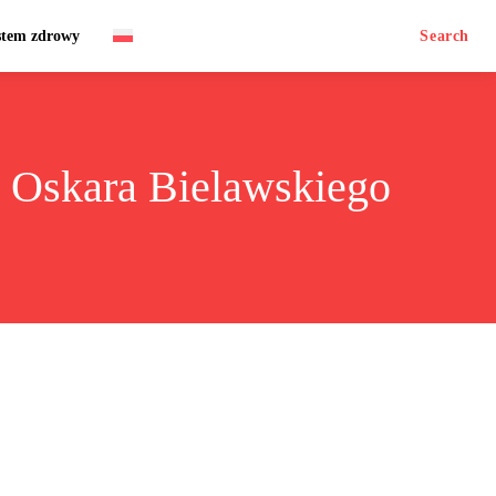
stem zdrowy
Search
. Oskara Bielawskiego