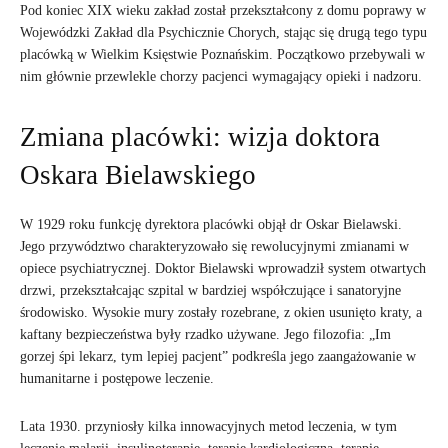
Pod koniec XIX wieku zakład został przekształcony z domu poprawy w
Wojewódzki Zakład dla Psychicznie Chorych, stając się drugą tego typu
placówką w Wielkim Księstwie Poznańskim. Początkowo przebywali w
nim głównie przewlekle chorzy pacjenci wymagający opieki i nadzoru.
Zmiana placówki: wizja doktora
Oskara Bielawskiego
W 1929 roku funkcję dyrektora placówki objął dr Oskar Bielawski.
Jego przywództwo charakteryzowało się rewolucyjnymi zmianami w
opiece psychiatrycznej. Doktor Bielawski wprowadził system otwartych
drzwi, przekształcając szpital w bardziej współczujące i sanatoryjne
środowisko. Wysokie mury zostały rozebrane, z okien usunięto kraty, a
kaftany bezpieczeństwa były rzadko używane. Jego filozofia: „Im
gorzej śpi lekarz, tym lepiej pacjent” podkreśla jego zaangażowanie w
humanitarne i postępowe leczenie.
Lata 1930. przyniosły kilka innowacyjnych metod leczenia, w tym