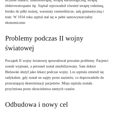
leczenie malarii, insulinoterapię, terapię kardiologiczną, terapię
elektrowstrząsami itp. Szpital wprowadził również terapię rodzinną,
boisko do piłki nożnej, warsztaty rzemieślnicze, salę gimnastyczną i
teatr. W 1934 roku szpital stał się w pełni samowystarczalny
ekonomicznie.
Problemy podczas II wojny
światowej
Początek II wojny światowej spowodował poważne problemy. Pacjenci
zostali wypisani, a personel został zmobilizowany. Sam doktor
Bielawski służył jako lekarz podczas wojny. Los szpitala zmienił się
radykalnie, gdy został on zajęty przez nazistów, co doprowadziło do
przerażającej eksterminacji pacjentów. Misja szpitala została
przyćmiona przez okrucieństwa tamtych czasów.
Odbudowa i nowy cel