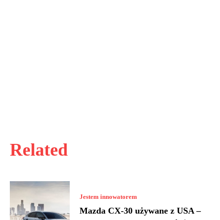
Related
Jestem innowatorem
Mazda CX-30 używane z USA –