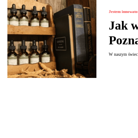
Jestem innowat
Jak w
Pozna
W naszym świecie