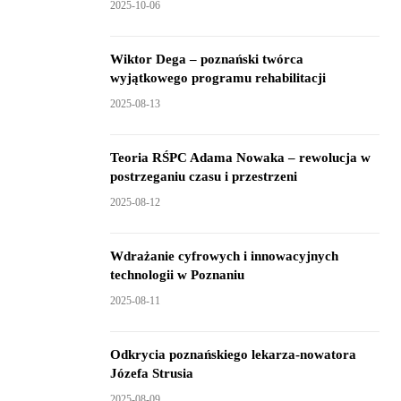
2025-10-06
Wiktor Dega – poznański twórca
wyjątkowego programu rehabilitacji
2025-08-13
Teoria RŚPC Adama Nowaka – rewolucja w
postrzeganiu czasu i przestrzeni
2025-08-12
Wdrażanie cyfrowych i innowacyjnych
technologii w Poznaniu
2025-08-11
Odkrycia poznańskiego lekarza-nowatora
Józefa Strusia
2025-08-09