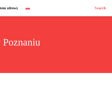
stem zdrowy
Search
w Poznaniu