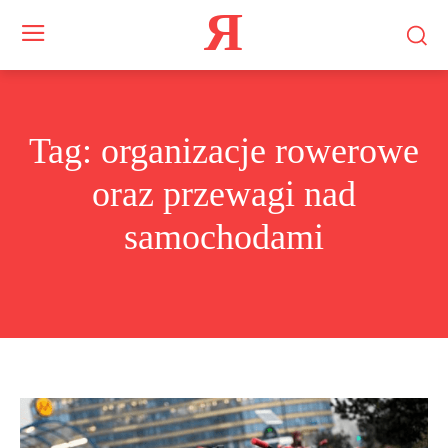
Я
Tag:
organizacje rowerowe
oraz przewagi nad
samochodami