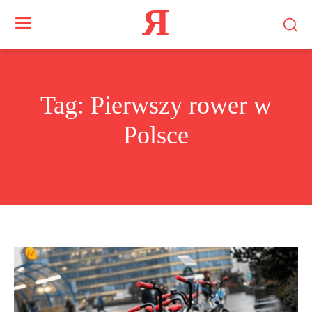
Я
Tag:
Pierwszy rower w
Polsce