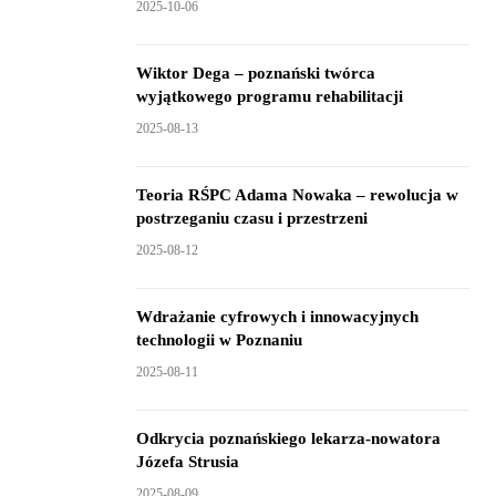
2025-10-06
Wiktor Dega – poznański twórca
wyjątkowego programu rehabilitacji
2025-08-13
Teoria RŚPC Adama Nowaka – rewolucja w
postrzeganiu czasu i przestrzeni
2025-08-12
Wdrażanie cyfrowych i innowacyjnych
technologii w Poznaniu
2025-08-11
Odkrycia poznańskiego lekarza-nowatora
Józefa Strusia
2025-08-09