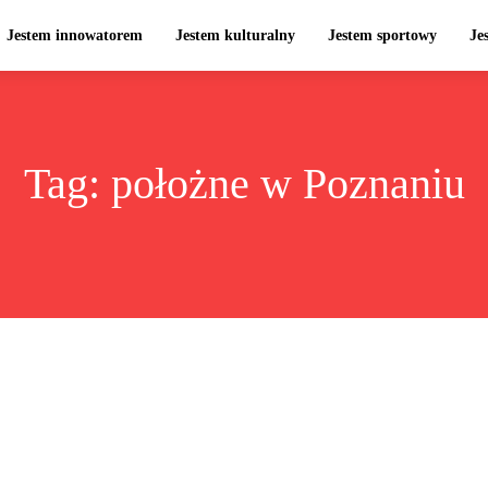
Jestem innowatorem
Jestem kulturalny
Jestem sportowy
Je
Tag:
położne w Poznaniu