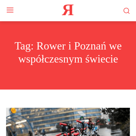
Я
Tag:
Rower i Poznań we
współczesnym świecie