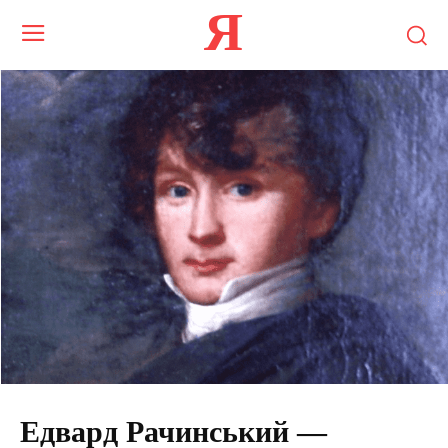
Я
Едвард Рачинський —