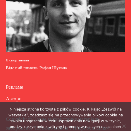
Я спортивний
Відомий плавець Рафал Шукала
Реклама
Автори
Niniejsza strona korzysta z plików cookie. Klikając „Zezwól na
wszystkie”, zgadzasz się na przechowywanie plików cookie na
Copyright © Повне використання матеріалу
swoim urządzeniu w celu usprawnienia nawigacji w witrynie,
analizy korzystania z witryny i pomocy w naszych działaniach
заборонено. Частково можна з гіперпосиланням.