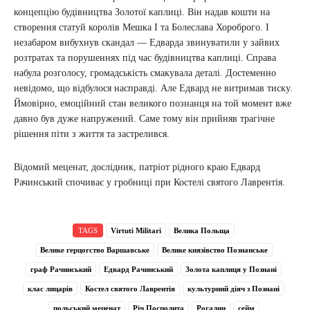
концепцію будівництва Золотої каплиці. Він надав кошти на
створення статуй королів Мешка I та Болеслава Хороброго. І
незабаром вибухнув скандал — Едварда звинуватили у зайвих
розтратах та порушеннях під час будівництва каплиці. Справа
набула розголосу, громадськість смакувала деталі. Достеменно
невідомо, що відбулося насправді. Але Едвард не витримав тиску.
Ймовірно, емоційний стан великого познанця на той момент вже
давно був дуже напружений. Саме тому він прийняв трагічне
рішення піти з життя та застрелився.
Відомий меценат, дослідник, патріот рідного краю Едвард
Рачинський спочиває у гробниці при Костелі святого Лаврентія.
TAGS
Virtuti Militari
Велика Польща
Велике герцогство Варшавське
Велике князівство Познанське
граф Рачинський
Едвард Рачинський
Золота каплиця у Познані
клас лицарів
Костел святого Лаврентія
культурний діяч з Познані
польський меценат
Річ Посполита
Рогалин
сейм