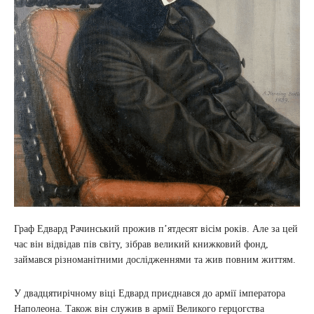
Граф Едвард Рачинський прожив п’ятдесят вісім років. Але за цей
час він відвідав пів світу, зібрав великий книжковий фонд,
займався різноманітними дослідженнями та жив повним життям.
У двадцятирічному віці Едвард приєднався до армії імператора
Наполеона. Також він служив в армії Великого герцогства