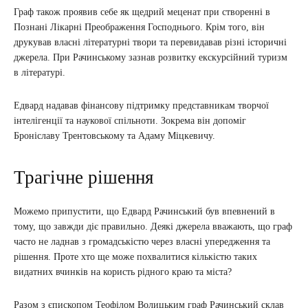
Граф також проявив себе як щедрий меценат при створенні в
Познані Лікарні Преображення Господнього. Крім того, він
друкував власні літературні твори та перевидавав різні історичні
джерела. При Рачинському зазнав розвитку екскурсійний туризм
в літературі.
Едвард надавав фінансову підтримку представникам творчої
інтелігенції та наукової спільноти. Зокрема він допоміг
Броніславу Трентовському та Адаму Міцкевичу.
Трагічне рішення
Можемо припустити, що Едвард Рачинський був впевнений в
тому, що завжди діє правильно. Деякі джерела вважають, що граф
часто не ладнав з громадськістю через власні упередження та
рішення. Проте хто ще може похвалитися кількістю таких
видатних вчинків на користь рідного краю та міста?
Разом з єпископом Теофілом Волицьким граф Рачинський склав