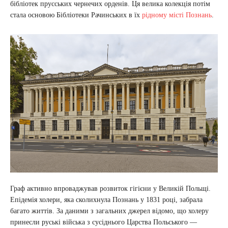
бібліотек прусських чернечих орденів. Ця велика колекція потім
стала основою Бібліотеки Рачинських в їх
рідному місті Познань
.
Граф активно впроваджував розвиток гігієни у Великій Польщі.
Епідемія холери, яка сколихнула Познань у 1831 році, забрала
багато життів. За даними з загальних джерел відомо, що холеру
принесли руські війська з сусіднього Царства Польського —