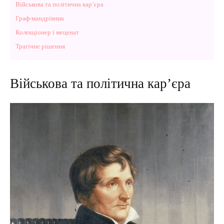
Військова та політична кар’єра
Граф-мандрівник
Колекціонер і меценат
Трагічне рішення
Військова та політична кар’єра