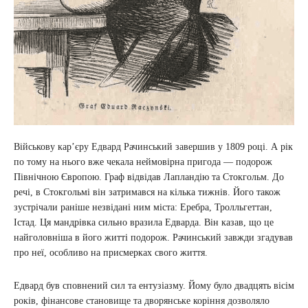
Військову кар’єру Едвард Рачинський завершив у 1809 році. А рік
по тому на нього вже чекала неймовірна пригода — подорож
Північною Європою. Граф відвідав Лапландію та Стокгольм. До
речі, в Стокгольмі він затримався на кілька тижнів. Його також
зустрічали раніше незвідані ним міста: Еребра, Тролльгеттан,
Істад. Ця мандрівка сильно вразила Едварда. Він казав, що це
найголовніша в його житті подорож. Рачинський завжди згадував
про неї, особливо на присмерках свого життя.
Едвард був сповнений сил та ентузіазму. Йому було двадцять вісім
років, фінансове становище та дворянське коріння дозволяло