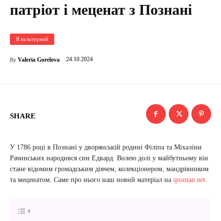
патріот і меценат з Познані
Я культурний
24.10.2024
Valeria Gorelova
By
SHARE
У 1786 році в Познані у дворянській родині Філіпа та Міхаліни
Рачинських народився син Едвард. Волею долі у майбутньому він
стане відомим громадським діячем, колекціонером, мандрівником
та меценатом. Саме про нього наш новий матеріал на
ipoznan.net
.