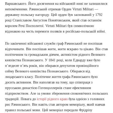
Варшавського. Його досягнення на військовій ниві не залишилися
непоміченими. Рачинський отримав Орден Virtuti Militari —
державну польську нагороду. Цей орден був заснований у 1792
році Станіславом Августом Понятовським, який став останнім
королем Речі Посполитої. Virtuti Militari був символічною
відзнакою на честь перемоги поляків в російсько-польській війні.
По закінченні військової служби граф Рачинський не поспішав
відпочивати. Він поспішав жити, жити яскраво та цікаво. Він став
політичним та громадським діячем, активістом рідного Великого
князівства Познанського. У 1841 році, коли Едварду вже було
п’ятдесят п’ять років, він обирався депутатом провінційного
сейму Великого князівства Познанського. Обирався від
лицарського класу. Політичне життя графа Рачинського було
досить активним. Він наполягав на тому, що співпраця з
прусською династією Гогенцоллернів стане ефективним
підприємством. Але за умови збереження споконвічних польських
традицій. Повага до
історії рідного краю
була однією з головних
рис Рачинського. Він навіть став автором меморіалу, який навчав
правил польської мови. Цей меморіал передали Фрідріху