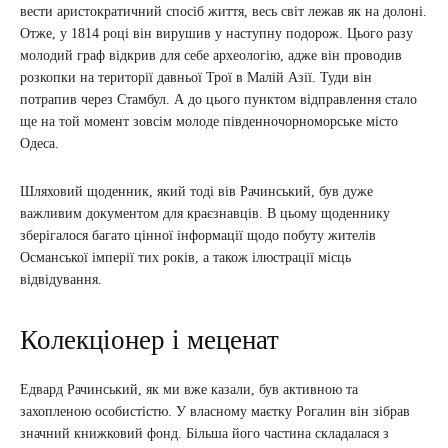
вести аристократичний спосіб життя, весь світ лежав як на долоні.
Отже, у 1814 році він вирушив у наступну подорож. Цього разу
молодий граф відкрив для себе археологію, адже він проводив
розкопки на території давньої Трої в Малій Азії. Туди він
потрапив через Стамбул. А до цього пунктом відправлення стало
ще на той момент зовсім молоде південночорноморське місто
Одеса.
Шляховий щоденник, який тоді вів Рачинський, був дуже
важливим документом для краєзнавців. В цьому щоденнику
зберігалося багато цінної інформації щодо побуту жителів
Османської імперії тих років, а також ілюстрації місць
відвідування.
Колекціонер і меценат
Едвард Рачинський, як ми вже казали, був активною та
захопленою особистістю. У власному маєтку Рогалин він зібрав
значний книжковий фонд. Більша його частина складалася з