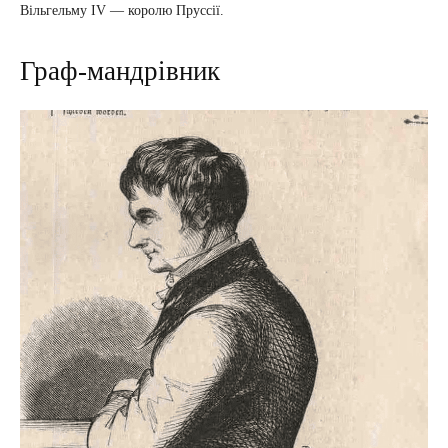
Вільгельму IV — королю Пруссії.
Граф-мандрівник