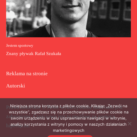
Jestem sportowy
Znany pływak Rafał Szukała
Reklama na stronie
Autorski
Niniejsza strona korzysta z plików cookie. Klikając „Zezwól na
Prawa autorskie © Pełne wykorzystanie materiału jest
wszystkie”, zgadzasz się na przechowywanie plików cookie na
zabronione. Częściowo jest to możliwe za pomocą
swoim urządzeniu w celu usprawnienia nawigacji w witrynie,
analizy korzystania z witryny i pomocy w naszych działaniach
hiperłącza.
marketingowych