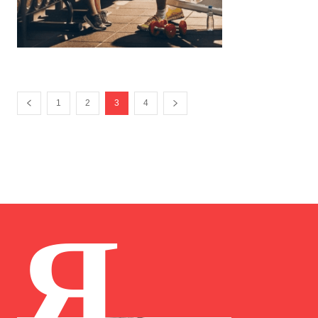
1
2
3
4
Я