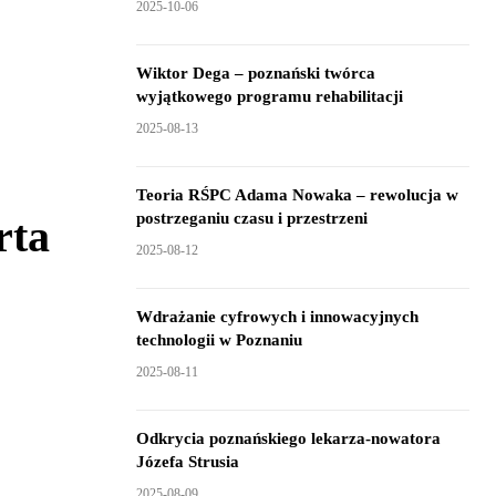
2025-10-06
Wiktor Dega – poznański twórca
wyjątkowego programu rehabilitacji
2025-08-13
Teoria RŚPC Adama Nowaka – rewolucja w
postrzeganiu czasu i przestrzeni
rta
2025-08-12
Wdrażanie cyfrowych i innowacyjnych
technologii w Poznaniu
2025-08-11
Odkrycia poznańskiego lekarza-nowatora
Józefa Strusia
2025-08-09