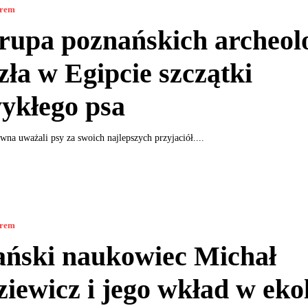
orem
rupa poznańskich archeo
zła w Egipcie szczątki
ykłego psa
wna uważali psy za swoich najlepszych przyjaciół....
orem
ański naukowiec Michał
iewicz i jego wkład w eko