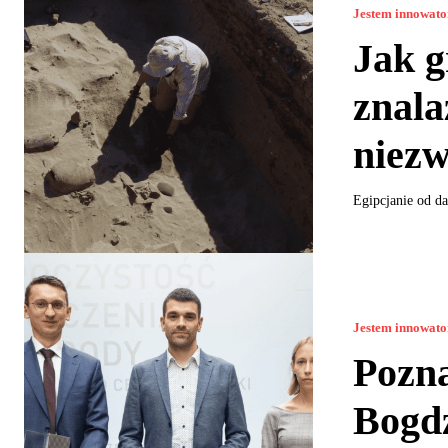
Jestem innowat
Jak g
znala
niezw
Egipcjanie od da
Jestem innowat
Pozn
Bogdz