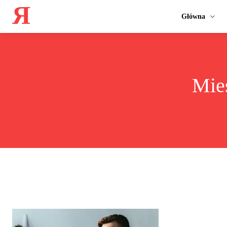
Я
Główna
Mie