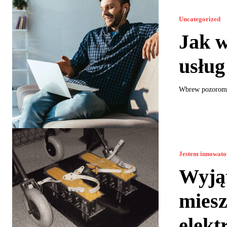
Uncategorized
Jak 
usług
Wbrew pozorom w
Jestem innowat
Wyją
miesz
elekt