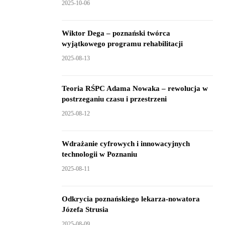
2025-10-06
Wiktor Dega – poznański twórca
wyjątkowego programu rehabilitacji
2025-08-13
Teoria RŚPC Adama Nowaka – rewolucja w
postrzeganiu czasu i przestrzeni
2025-08-12
Wdrażanie cyfrowych i innowacyjnych
technologii w Poznaniu
2025-08-11
Odkrycia poznańskiego lekarza-nowatora
Józefa Strusia
2025-08-09