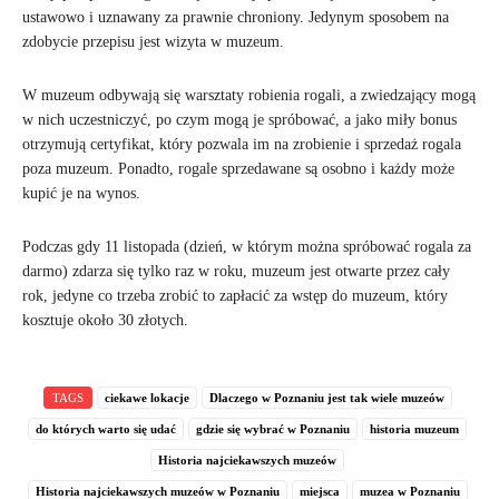
ustawowo i uznawany za prawnie chroniony. Jedynym sposobem na
zdobycie przepisu jest wizyta w muzeum.
W muzeum odbywają się warsztaty robienia rogali, a zwiedzający mogą
w nich uczestniczyć, po czym mogą je spróbować, a jako miły bonus
otrzymują certyfikat, który pozwala im na zrobienie i sprzedaż rogala
poza muzeum. Ponadto, rogale sprzedawane są osobno i każdy może
kupić je na wynos.
Podczas gdy 11 listopada (dzień, w którym można spróbować rogala za
darmo) zdarza się tylko raz w roku, muzeum jest otwarte przez cały
rok, jedyne co trzeba zrobić to zapłacić za wstęp do muzeum, który
kosztuje około 30 złotych.
TAGS
ciekawe lokacje
Dlaczego w Poznaniu jest tak wiele muzeów
do których warto się udać
gdzie się wybrać w Poznaniu
historia muzeum
Historia najciekawszych muzeów
Historia najciekawszych muzeów w Poznaniu
miejsca
muzea w Poznaniu