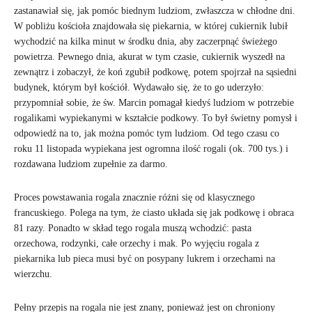
zastanawiał się, jak pomóc biednym ludziom, zwłaszcza w chłodne dni.
W pobliżu kościoła znajdowała się piekarnia, w której cukiernik lubił
wychodzić na kilka minut w środku dnia, aby zaczerpnąć świeżego
powietrza. Pewnego dnia, akurat w tym czasie, cukiernik wyszedł na
zewnątrz i zobaczył, że koń zgubił podkowę, potem spojrzał na sąsiedni
budynek, którym był kościół. Wydawało się, że to go uderzyło:
przypomniał sobie, że św. Marcin pomagał kiedyś ludziom w potrzebie
rogalikami wypiekanymi w kształcie podkowy. To był świetny pomysł i
odpowiedź na to, jak można pomóc tym ludziom. Od tego czasu co
roku 11 listopada wypiekana jest ogromna ilość rogali (ok. 700 tys.) i
rozdawana ludziom zupełnie za darmo.
Proces powstawania rogala znacznie różni się od klasycznego
francuskiego. Polega na tym, że ciasto układa się jak podkowę i obraca
81 razy. Ponadto w skład tego rogala muszą wchodzić: pasta
orzechowa, rodzynki, całe orzechy i mak. Po wyjęciu rogala z
piekarnika lub pieca musi być on posypany lukrem i orzechami na
wierzchu.
Pełny przepis na rogala nie jest znany, ponieważ jest on chroniony