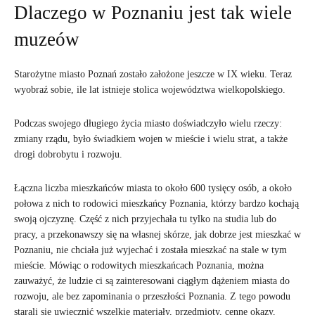
Dlaczego w Poznaniu jest tak wiele
muzeów
Starożytne miasto Poznań zostało założone jeszcze w IX wieku. Teraz
wyobraź sobie, ile lat istnieje stolica województwa wielkopolskiego.
Podczas swojego długiego życia miasto doświadczyło wielu rzeczy:
zmiany rządu, było świadkiem wojen w mieście i wielu strat, a także
drogi dobrobytu i rozwoju.
Łączna liczba mieszkańców miasta to około 600 tysięcy osób, a około
połowa z nich to rodowici mieszkańcy Poznania, którzy bardzo kochają
swoją ojczyznę. Część z nich przyjechała tu tylko na studia lub do
pracy, a przekonawszy się na własnej skórze, jak dobrze jest mieszkać w
Poznaniu, nie chciała już wyjechać i została mieszkać na stale w tym
mieście. Mówiąc o rodowitych mieszkańcach Poznania, można
zauważyć, że ludzie ci są zainteresowani ciągłym dążeniem miasta do
rozwoju, ale bez zapominania o przeszłości Poznania. Z tego powodu
starali się uwiecznić wszelkie materiały, przedmioty, cenne okazy,