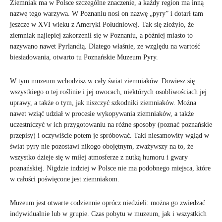
Ziemniak ma w Polsce szczególne znaczenie, a każdy region ma inną
nazwę tego warzywa. W Poznaniu nosi on nazwę „pyry” i dotarł tam
jeszcze w XVI wieku z Ameryki Południowej. Tak się złożyło, że
ziemniak najlepiej zakorzenił się w Poznaniu, a później miasto to
nazywano nawet Pyrlandią. Dlatego właśnie, ze względu na wartość
biesiadowania, otwarto tu Poznańskie Muzeum Pyry.
W tym muzeum wchodzisz w cały świat ziemniaków. Dowiesz się
wszystkiego o tej roślinie i jej owocach, niektórych osobliwościach jej
uprawy, a także o tym, jak niszczyć szkodniki ziemniaków. Można
nawet wziąć udział w procesie wykopywania ziemniaków, a także
uczestniczyć w ich przygotowaniu na różne sposoby (poznać poznańskie
przepisy) i oczywiście potem je spróbować. Taki niesamowity wgląd w
świat pyry nie pozostawi nikogo obojętnym, zważywszy na to, że
wszystko dzieje się w miłej atmosferze z nutką humoru i gwary
poznańskiej. Nigdzie indziej w Polsce nie ma podobnego miejsca, które
w całości poświęcone jest ziemniakom.
Muzeum jest otwarte codziennie oprócz niedzieli: można go zwiedzać
indywidualnie lub w grupie. Czas pobytu w muzeum, jak i wszystkich