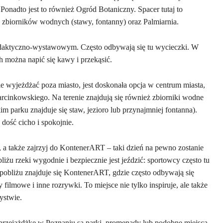
 Ponadto jest to również Ogród Botaniczny. Spacer tutaj to
 zbiorników wodnych (stawy, fontanny) oraz Palmiarnia.
dydaktyczno-wystawowym. Często odbywają się tu wycieczki. W
h można napić się kawy i przekąsić.
nie wyjeżdżać poza miasto, jest doskonała opcja w centrum miasta,
cinkowskiego. Na terenie znajdują się również zbiorniki wodne
 parku znajduje się staw, jezioro lub przynajmniej fontanna).
 dość cicho i spokojnie.
, a także zajrzyj do KontenerART – taki dzień na pewno zostanie
iżu rzeki wygodnie i bezpiecznie jest jeździć: sportowcy często tu
 pobliżu znajduje się KontenerART, gdzie często odbywają się
filmowe i inne rozrywki. To miejsce nie tylko inspiruje, ale także
ystwie.
 przejażdżkę w Poznaniu są parki, promenady lub podobne miejsca.