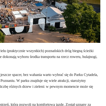
elu (praktycznie wszystkich) poznańskich dróg biegną ścieżki
ie dokonają wyboru środka transportu na rzecz roweru, hulajnogi,
 jeszcze spacer, bez wahania warto wybrać się do Parku Cytadela,
znaniu. W parku znajduje się wiele atrakcji, starożytny
liczbę różnych drzew i zieleni: w pewnym momencie może się
strzeń, która pozwoli na komfortową jazdę. Został uznany za