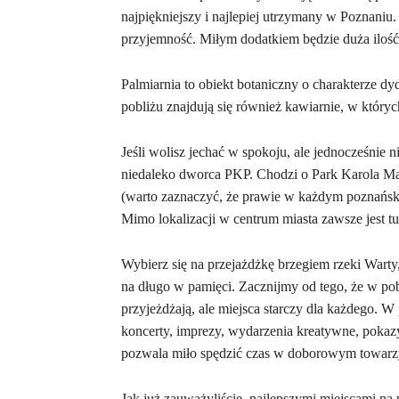
najpiękniejszy i najlepiej utrzymany w Poznaniu.
przyjemność. Miłym dodatkiem będzie duża ilość
Palmiarnia to obiekt botaniczny o charakterze 
pobliżu znajdują się również kawiarnie, w któryc
Jeśli wolisz jechać w spokoju, ale jednocześnie 
niedaleko dworca PKP. Chodzi o Park Karola Mar
(warto zaznaczyć, że prawie w każdym poznańskim
Mimo lokalizacji w centrum miasta zawsze jest tu
Wybierz się na przejażdżkę brzegiem rzeki Warty
na długo w pamięci. Zacznijmy od tego, że w pobl
przyjeżdżają, ale miejsca starczy dla każdego. W
koncerty, imprezy, wydarzenia kreatywne, pokazy 
pozwala miło spędzić czas w doborowym towarz
Jak już zauważyliście, najlepszymi miejscami na