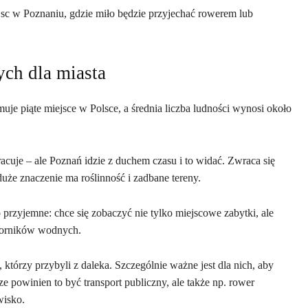
jsc w Poznaniu, gdzie miło będzie przyjechać rowerem lub
ch dla miasta
uje piąte miejsce w Polsce, a średnia liczba ludności wynosi około
racuje – ale Poznań idzie z duchem czasu i to widać. Zwraca się
duże znaczenie ma roślinność i zadbane tereny.
o przyjemne: chce się zobaczyć nie tylko miejscowe zabytki, ale
biorników wodnych.
którzy przybyli z daleka. Szczególnie ważne jest dla nich, aby
ze powinien to być transport publiczny, ale także np. rower
wisko.