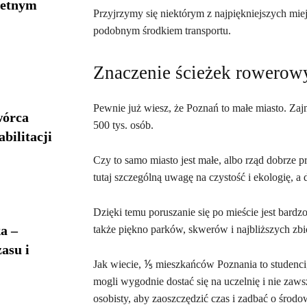
ietnym
Przyjrzymy się niektórym z najpiękniejszych mie
podobnym środkiem transportu.
Znaczenie ścieżek rowerowy
Pewnie już wiesz, że Poznań to małe miasto. Zajm
wórca
500 tys. osób.
bilitacji
Czy to samo miasto jest małe, albo rząd dobrze p
tutaj szczególną uwagę na czystość i ekologię, a 
Dzięki temu poruszanie się po mieście jest bardz
a –
także piękno parków, skwerów i najbliższych z
asu i
Jak wiecie, ⅕ mieszkańców Poznania to studenci, 
mogli wygodnie dostać się na uczelnię i nie zaws
osobisty, aby zaoszczędzić czas i zadbać o środo