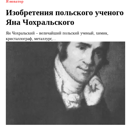
Я новатор
Изобретения польского ученого
Яна Чохральского
Ян Чохральский – величайший польский ученый, химик,
кристаллограф, металлург,...