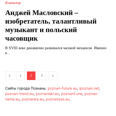
Я новатор
Анджей Масловский –
изобретатель, талантливый
музыкант и польский
часовщик
В XVIII веке динамично развивался часовой механизм. Именно
в...
1
2
3
Сайты города Познань:
poznan-future.eu
,
ipoznan.net
,
poznan-trend.eu
,
poznaniski.eu
,
poznan1.one
,
poznan-
name.eu
,
poznanka.eu
,
poznanyes.eu
.