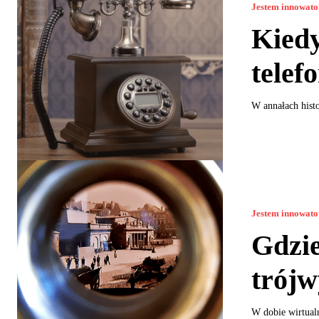
Jestem innowat
Kiedy
telef
W annałach histo
Jestem innowat
Gdzie
trójw
W dobie wirtualn