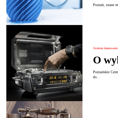
Poznań, znane mi
Jestem innowat
O wy
Poznańskie Cent
do...