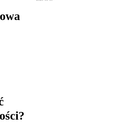
mowa
ć
ości?