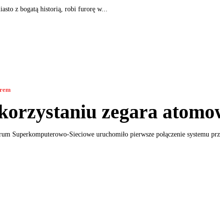
asto z bogatą historią, robi furorę w...
orem
korzystaniu zegara atomo
rum Superkomputerowo-Sieciowe uruchomiło pierwsze połączenie systemu pr