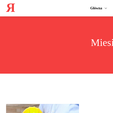
Я
Główna
Mies