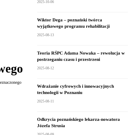
2025-10-06
Wiktor Dega – poznański twórca
wyjątkowego programu rehabilitacji
2025-08-13
Teoria RŚPC Adama Nowaka – rewolucja w
postrzeganiu czasu i przestrzeni
wego
2025-08-12
zeznaczonego
Wdrażanie cyfrowych i innowacyjnych
technologii w Poznaniu
2025-08-11
Odkrycia poznańskiego lekarza-nowatora
Józefa Strusia
2025-08-09