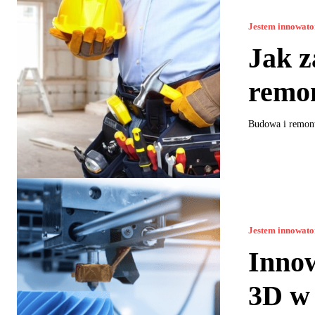
Jestem innowat
Jak z
remo
Budowa i remont
Jestem innowat
Inno
3D w