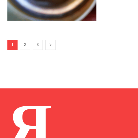
1
2
3
Я