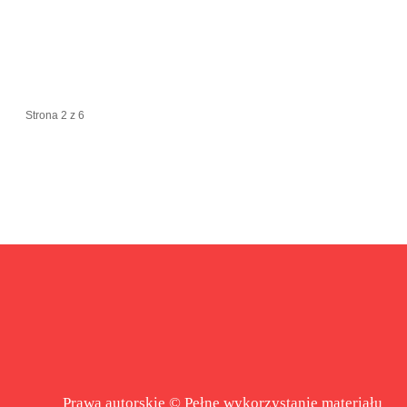
Strona 2 z 6
Prawa autorskie © Pełne wykorzystanie materiału