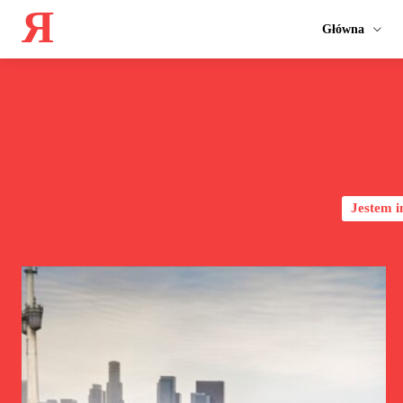
Я
Główna
Jestem 