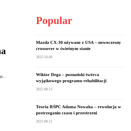
Popular
Mazda CX-30 używane z USA – nowoczesny
na
crossover w świetnym stanie
2025-10-06
Wiktor Dega – poznański twórca
o...
wyjątkowego programu rehabilitacji
2025-08-13
Teoria RŚPC Adama Nowaka – rewolucja w
postrzeganiu czasu i przestrzeni
2025-08-12