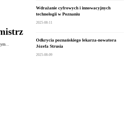
Wdrażanie cyfrowych i innowacyjnych
technologii w Poznaniu
2025-08-11
mistrz
Odkrycia poznańskiego lekarza-nowatora
tym...
Józefa Strusia
2025-08-09