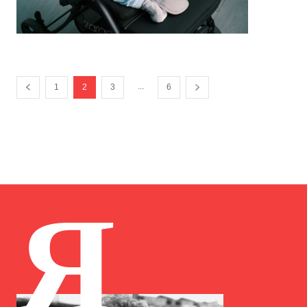
...
1
2
3
6
Я