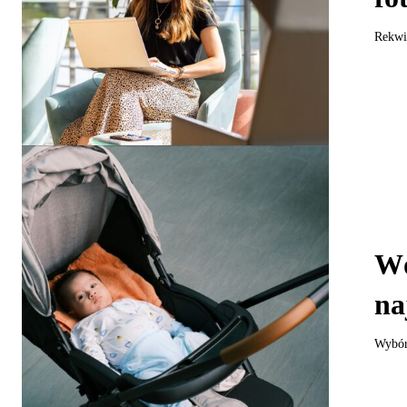
Rekwiz
Wó
na
Wybór 