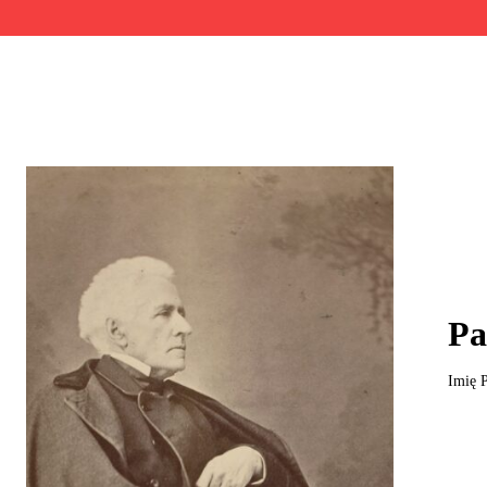
Pa
Imię P