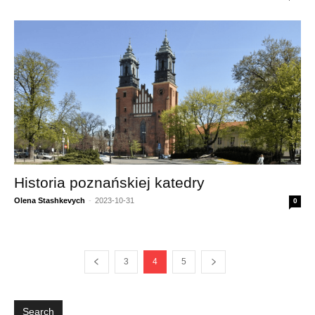
Historia poznańskiej katedry
Olena Stashkevych
-
2023-10-31
0
3
4
5
Search