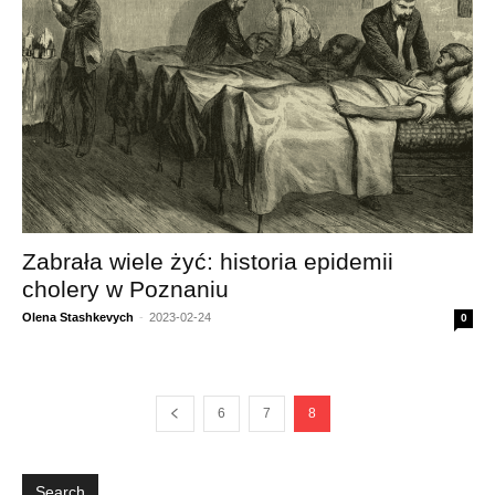
Zabrała wiele żyć: historia epidemii
cholery w Poznaniu
Olena Stashkevych
-
2023-02-24
0
6
7
8
Search