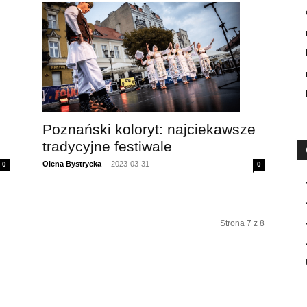
Poznański koloryt: najciekawsze
tradycyjne festiwale
Olena Bystrycka
-
2023-03-31
0
0
Strona 7 z 8