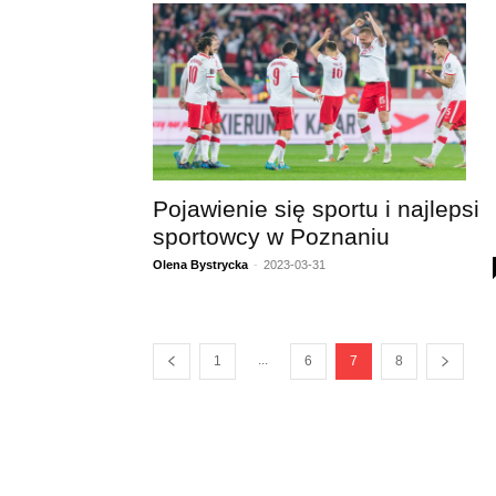
Pojawienie się sportu i najlepsi
sportowcy w Poznaniu
Olena Bystrycka
-
2023-03-31
...
1
6
7
8