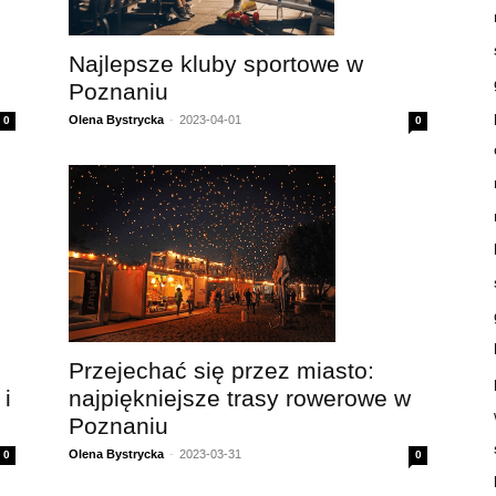
Najlepsze kluby sportowe w
Poznaniu
Olena Bystrycka
-
2023-04-01
0
0
Przejechać się przez miasto:
i
najpiękniejsze trasy rowerowe w
Poznaniu
Olena Bystrycka
-
2023-03-31
0
0