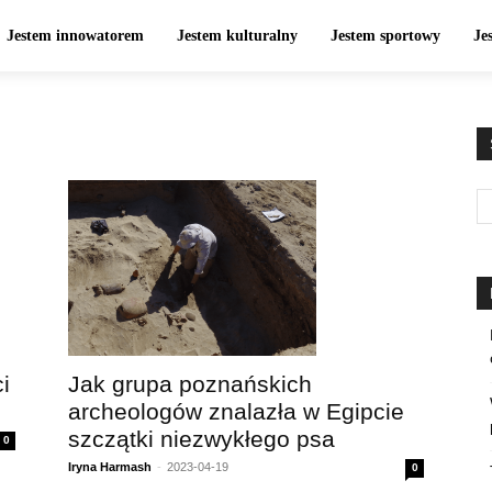
Jestem innowatorem
Jestem kulturalny
Jestem sportowy
Je
i
Jak grupa poznańskich
archeologów znalazła w Egipcie
szczątki niezwykłego psa
0
Iryna Harmash
-
2023-04-19
0