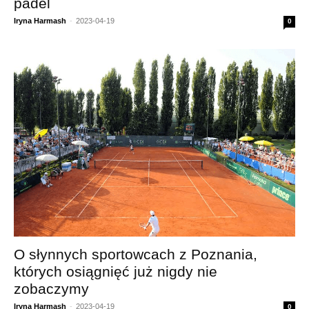
padel
Iryna Harmash
-
2023-04-19
0
O słynnych sportowcach z Poznania,
których osiągnięć już nigdy nie
zobaczymy
Iryna Harmash
-
2023-04-19
0