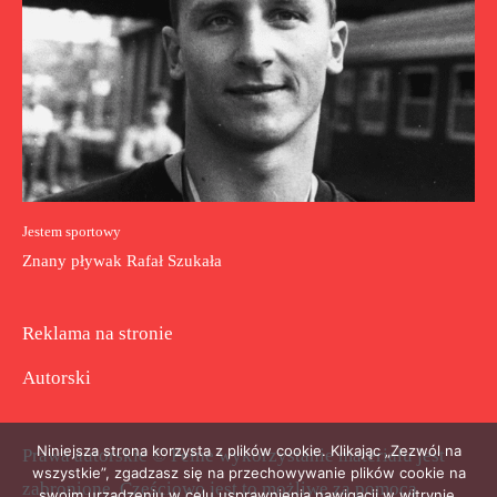
Jestem sportowy
Znany pływak Rafał Szukała
Reklama na stronie
Autorski
Niniejsza strona korzysta z plików cookie. Klikając „Zezwól na
Prawa autorskie © Pełne wykorzystanie materiału jest
wszystkie”, zgadzasz się na przechowywanie plików cookie na
zabronione. Częściowo jest to możliwe za pomocą
swoim urządzeniu w celu usprawnienia nawigacji w witrynie,