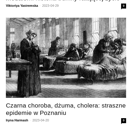
Viktoriya Yastremska
-
2023-04-29
0
Czarna choroba, dżuma, cholera: straszne
epidemie w Poznaniu
Iryna Harmash
-
2023-04-20
0