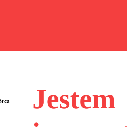
Jestem
órca