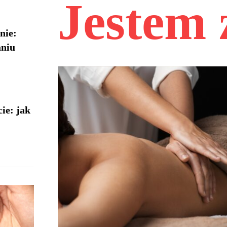
Jestem
nie:
aniu
ie: jak