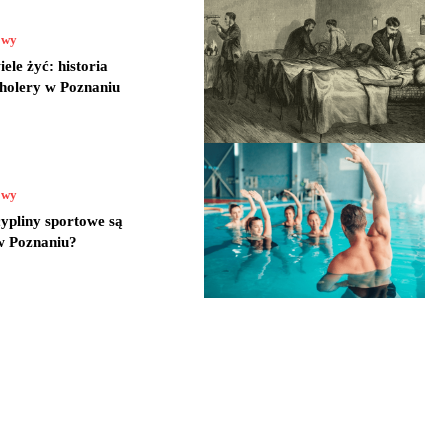
owy
ele żyć: historia
cholery w Poznaniu
owy
cypliny sportowe są
w Poznaniu?