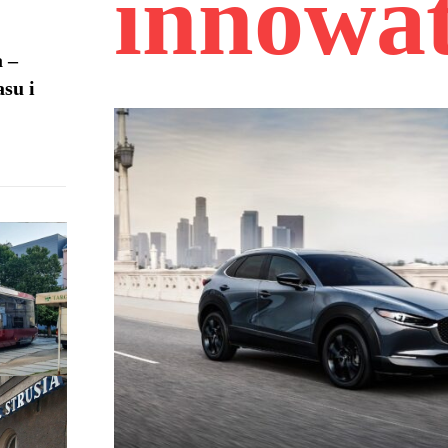
innowa
 –
asu i