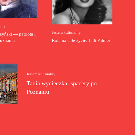
alny
Jestem kulturalny
yński — patriota i
oznania
Rola na całe życie: Lilli Palmer
Jestem kulturalny
Tania wycieczka: spacery po
Poznaniu