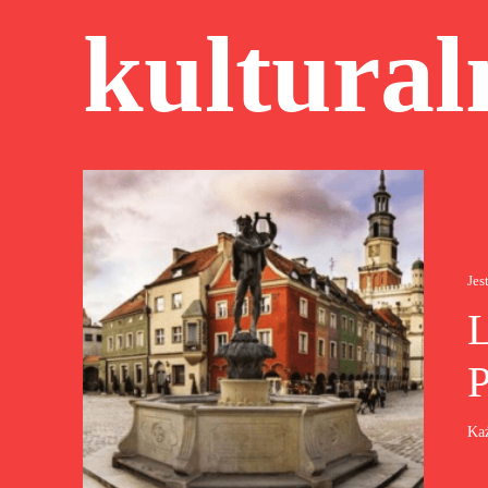
kultural
Jes
P
Każ